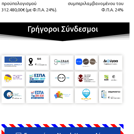
προϋπολογισμού
συμπεριλαμβανομένου του
312.480,00€ (με Φ.Π.Α. 24%).
Φ.Π.Α. 24%
Γρήγοροι Σύνδεσμοι