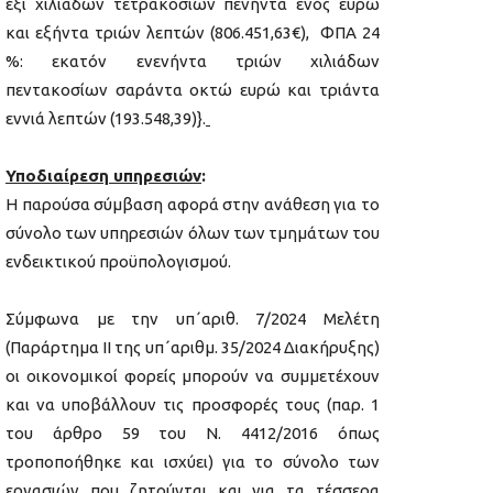
έξι χιλιάδων τετρακοσίων πενήντα ενός ευρώ
και εξήντα τριών λεπτών (806.451,63€), ΦΠΑ 24
%: εκατόν ενενήντα τριών χιλιάδων
πεντακοσίων σαράντα οκτώ ευρώ και τριάντα
εννιά λεπτών (193.548,39)}.
Υποδιαίρεση υπηρεσιών
:
Η παρούσα σύμβαση αφορά στην ανάθεση για το
σύνολο των υπηρεσιών όλων των τμημάτων του
ενδεικτικού προϋπολογισμού.
Σύμφωνα με την υπ΄αριθ. 7/2024 Μελέτη
(Παράρτημα ΙΙ της υπ΄αριθμ. 35/2024 Διακήρυξης)
οι οικονομικοί φορείς μπορούν να συμμετέχουν
και να υποβάλλουν τις προσφορές τους (παρ. 1
του άρθρο 59 του Ν. 4412/2016 όπως
τροποποήθηκε και ισχύει) για το σύνολο των
εργασιών που ζητούνται και για τα τέσσερα