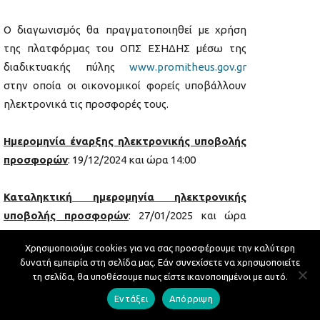
Ο διαγωνισμός θα πραγματοποιηθεί με χρήση
της πλατφόρμας του ΟΠΣ ΕΣΗΔΗΣ μέσω της
διαδικτυακής πύλης
www.promitheus.gov.gr
στην οποία οι οικονομικοί φορείς υποβάλλουν
ηλεκτρονικά τις προσφορές τους.
Ημερομηνία έναρξης ηλεκτρονικής υποβολής
προσφορών
: 19/12/2024 και ώρα 14:00
Καταληκτική ημερομηνία ηλεκτρονικής
υποβολής προσφορών
: 27/01/2025 και ώρα
14:00
Χρησιμοποιούμε cookies για να σας προσφέρουμε την καλύτερη
δυνατή εμπειρία στη σελίδα μας. Εάν συνεχίσετε να χρησιμοποιείτε
Ηλεκτρονική αποσφράγιση των προσφορών
:
τη σελίδα, θα υποθέσουμε πως είστε ικανοποιημένοι με αυτό.
31/01/2025 και ώρα 10:00
Εντάξει
Απόρριψη