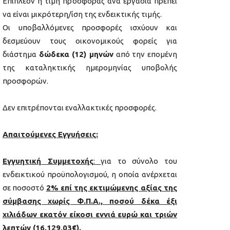
Επιπλέον η τιμή προσφοράς ανά εργασία πρέπει
να είναι μικρότερη/ίση της ενδεικτικής τιμής.
Οι υποβαλλόμενες προσφορές ισχύουν και
δεσμεύουν τους οικονομικούς φορείς για
διάστημα
δώδεκα (12) μηνών
από την επομένη
της καταληκτικής ημερομηνίας υποβολής
προσφορών.
Δεν επιτρέπονται εναλλακτικές προσφορές.
Απαιτούμενες Εγγυήσεις:
Εγγυητική Συμμετοχής
:
για το σύνολο του
ενδεικτικού προϋπολογισμού, η οποία ανέρχεται
σε ποσοστό
2% επί της εκτιμώμενης αξίας της
σύμβασης χωρίς Φ.Π.Α., ποσού δέκα έξι
χιλιάδων εκατόν είκοσι εννιά ευρώ και τριών
λεπτών (16.129,03€).