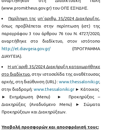
αναρτήθηκαν στη Διαδικτυακή Πύλη
(www.promitheus.gov.gr) του ΟΠΣ ΕΣΗΔΗΣ.
Περίληψη της
υπ΄αριθμ.
35/2024
Διακήρυξης
,
όπως προβλέπεται στην περίπτωση (ιστ) της
παραγράφου 3 του άρθρου 76 του Ν. 4727/2020,
αναρτήθηκε στο διαδίκτυο, στον ιστότοπο
http://et.diavgeia.gov.gr/
(ΠΡΟΓΡΑΜΜΑ
ΔΙΑΥΓΕΙΑ).
Η υπ΄αριθ. 35/2024 Διακήρυξη καταχωρήθηκε
στο διαδίκτυο
, στην ιστοσελίδα της αναθέτουσας
αρχής, στη διεύθυνση (URL) :
www
.
thessaloniki
.
gr
,
στην διαδρομή:
www.thessaloniki.gr
► Κάτοικος
► Ενημέρωση (Menu) ► Προκηρύξεις –
Διακηρύξεις (Αναδυόμενο Menu) ► Σώματα
Προκηρύξεων και Διακηρύξεων.
Υποβολή προσφορών και αποσφράγισή τους: