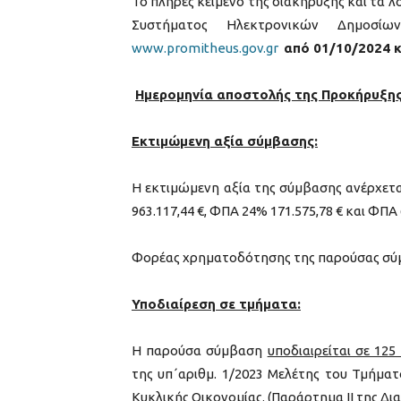
Το πλήρες κείμενο της διακήρυξης και τα 
Συστήματος Ηλεκτρονικών Δημοσί
www.promitheus.gov.gr
από 01/10/2024 κ
Ημερομηνία αποστολής της Προκήρυξης 
Εκτιμώμενη αξία σύμβασης:
Η εκτιμώμενη αξία της σύμβασης ανέρχεται
963.117,44 €, ΦΠΑ 24% 171.575,78 € και ΦΠΑ 
Φορέας χρηματοδότησης της παρούσας σύμβ
Υποδιαίρεση σε τμήματα:
Η παρούσα σύμβαση
υποδιαιρείται σε 12
της υπ΄αριθμ. 1/2023 Μελέτης του Τμήμ
Κυκλικής Οικονομίας. (Παράρτημα ΙΙ της Δι