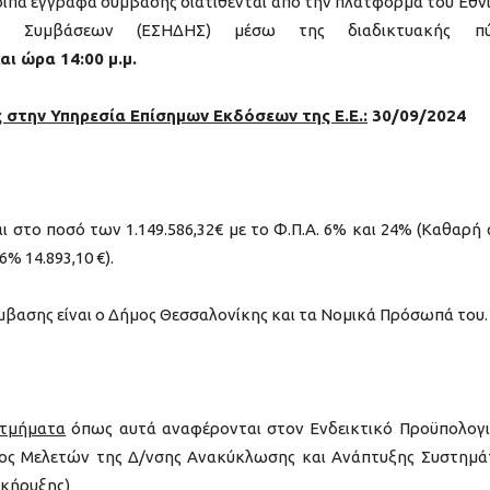
λοιπά έγγραφα σύμβασης διατίθενται από την πλατφόρμα του Εθν
ων Συμβάσεων (ΕΣΗΔΗΣ) μέσω της διαδικτυακής πύ
αι ώρα 14:00 μ.μ.
στην Υπηρεσία Επίσημων Εκδόσεων της Ε.E.:
30/09/2024
 στο ποσό των 1.149.586,32€ με το Φ.Π.Α. 6% και 24% (Καθαρή 
6% 14.893,10 €).
ασης είναι ο Δήμος Θεσσαλονίκης και τα Νομικά Πρόσωπά του.
5 τμήματα
όπως αυτά αναφέρονται στον Ενδεικτικό Προϋπολογ
ατος Μελετών της Δ/νσης Ανακύκλωσης και Ανάπτυξης Συστημ
ακήρυξης)