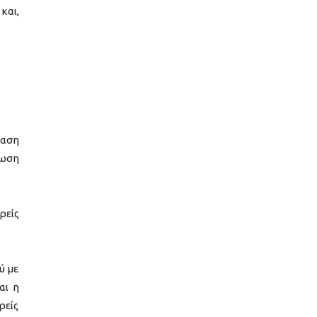
και,
βαση
νωση
ρείς
ύ με
αι η
ρείς