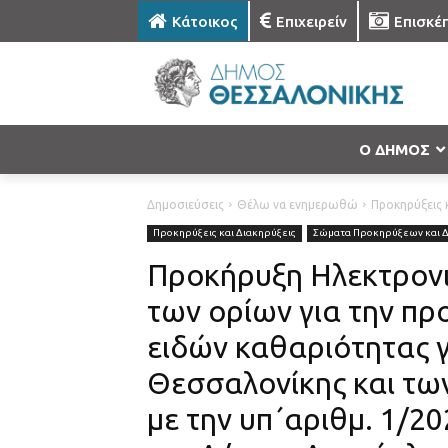
Κάτοικος
Επιχειρείν
Επισκέ
Ο ΔΗΜΟΣ
Δημοσιεύσεις
Θέλω να ενημερωθώ
Προκηρύξεις κ
Προκηρύξεις και Διακηρύξεις
Σώματα Προκηρύξεων και 
Προκήρυξη Ηλεκτρονι
των ορίων για την πρ
ειδών καθαριότητας γ
Θεσσαλονίκης και τ
με την υπ΄αριθμ. 1/