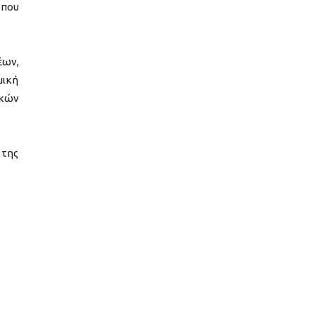
 που
έων,
μική
ικών
 της