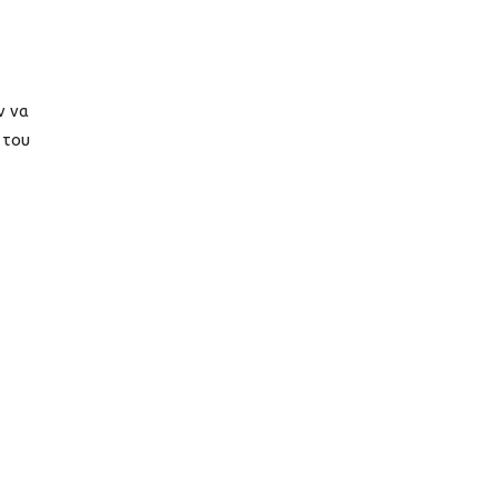
ν να
 του