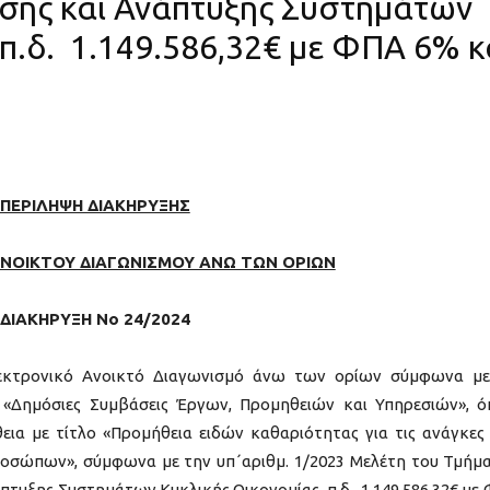
σης και Ανάπτυξης Συστημάτων
 π.δ. 1.149.586,32€ με ΦΠΑ 6% κ
ΠΕΡΙΛΗΨΗ ΔΙΑΚΗΡΥΞΗΣ
ΝΟΙΚΤΟΥ ΔΙΑΓΩΝΙΣΜΟΥ ΑΝΩ ΤΩΝ ΟΡΙΩΝ
ΔΙΑΚΗΡΥΞΗ Νο 24/2024
εκτρονικό Ανοικτό Διαγωνισμό άνω των ορίων σύμφωνα με
) «Δημόσιες Συμβάσεις Έργων, Προμηθειών και Υπηρεσιών», 
θεια με τίτλο «Προμήθεια ειδών καθαριότητας για τις ανάγκες
οσώπων», σύμφωνα με την υπ΄αριθμ. 1/2023 Μελέτη του Τμήμ
τυξης Συστημάτων Κυκλικής Οικονομίας, π.δ. 1.149.586,32€ με