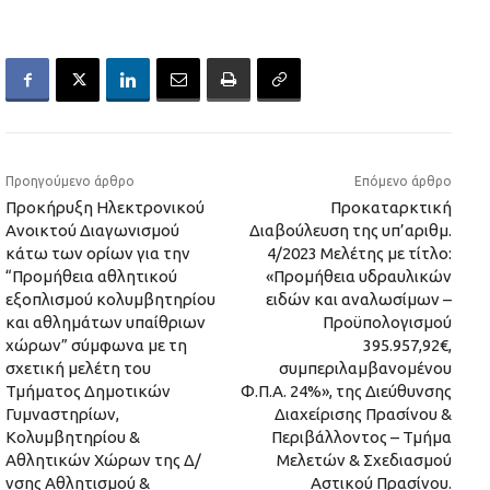
Προηγούμενο άρθρο
Επόμενο άρθρο
Προκήρυξη Ηλεκτρονικού
Προκαταρκτική
Ανοικτού Διαγωνισμού
Διαβούλευση της υπ’αριθμ.
κάτω των ορίων για την
4/2023 Μελέτης με τίτλο:
“Προμήθεια αθλητικού
«Προμήθεια υδραυλικών
εξοπλισμού κολυμβητηρίου
ειδών και αναλωσίμων –
και αθλημάτων υπαίθριων
Προϋπολογισμού
χώρων” σύμφωνα με τη
395.957,92€,
σχετική μελέτη του
συμπεριλαμβανομένου
Τμήματος Δημοτικών
Φ.Π.Α. 24%», της Διεύθυνσης
Γυμναστηρίων,
Διαχείρισης Πρασίνου &
Κολυμβητηρίου &
Περιβάλλοντος – Τμήμα
Αθλητικών Χώρων της Δ/
Μελετών & Σχεδιασμού
νσης Αθλητισμού &
Αστικού Πρασίνου.