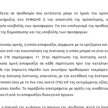
εται σε προθεσμία που εκτείνεται μέχρι το ήμισυ του χρον
ιακήρυξης στο ΚΗΜΔΗΣ ή την αποστολή της πρόσκλησης, 
ηνία υποβολής των προσφορών. Για τον υπολογισμό της προθεσ
ς της δημοσίευσης και της υποβολής των προσφορών.
ουσας αρχής, η οποία αποφασίζει, σύμφωνα με τα οριζόμενα και
ρών από την κοινοποίηση της ένστασης η οποία μπορεί να γίνει κα
ο 376 παράγραφος 11. Στην περίπτωση της ένστασης κατά
ουσα αρχή αποφασίζει σε κάθε περίπτωση πριν την καταληκ
ε την άπρακτη πάροδο των ανωτέρω προθεσμιών τεκμαίρετ
της άσκησης ένστασης, απαιτείται, με την κατάθεση της ένσταση
οσού ίσου με το ένα τοις εκατό (1%) επί της εκτιμώμενης αξίας
μόσιο έσοδο. Το παράβολο επιστρέφεται με πράξη της αναθέτο
 δεκτή από το αποφασίζον διοικητικό όργανο.
 η άσκησή της κωλύουν τη σύναψη της σύμβασης. Κατά τα λοιπ