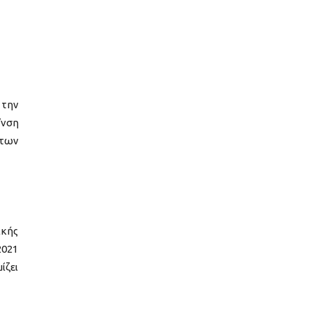
 την
/νση
άτων
ικής
2021
ίζει