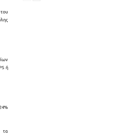
 του
λης
σίων
PS ή
 24%
ς τα