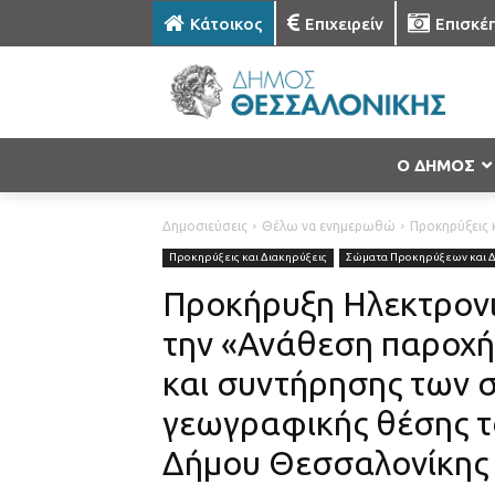
Κάτοικος
Επιχειρείν
Επισκέ
Ο ΔΗΜΟΣ
Δημοσιεύσεις
Θέλω να ενημερωθώ
Προκηρύξεις κ
Προκηρύξεις και Διακηρύξεις
Σώματα Προκηρύξεων και 
Προκήρυξη Ηλεκτρονι
την «Ανάθεση παροχή
και συντήρησης των 
γεωγραφικής θέσης τ
Δήμου Θεσσαλονίκης π