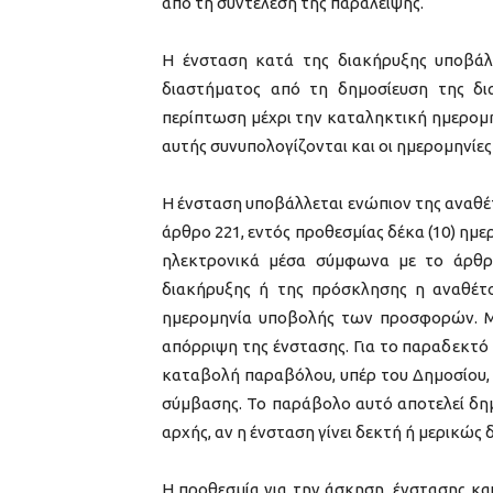
από τη συντέλεση της παράλειψης.
Η ένσταση κατά της διακήρυξης υποβάλλ
διαστήματος από τη δημοσίευση της δ
περίπτωση μέχρι την καταληκτική ημερομ
αυτής συνυπολογίζονται και οι ημερομηνίε
Η ένσταση υποβάλλεται ενώπιον της αναθέτ
άρθρο 221, εντός προθεσμίας δέκα (10) ημε
ηλεκτρονικά μέσα σύμφωνα με το άρθρ
διακήρυξης ή της πρόσκλησης η αναθέτ
ημερομηνία υποβολής των προσφορών. Μ
απόρριψη της ένστασης. Για το παραδεκτό 
καταβολή παραβόλου, υπέρ του Δημοσίου, π
σύμβασης. Το παράβολο αυτό αποτελεί δη
αρχής, αν η ένσταση γίνει δεκτή ή μερικώς
Η προθεσμία για την άσκηση ένστασης και