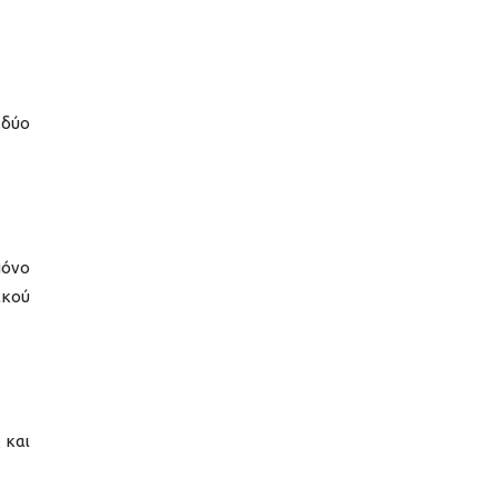
 δύο
μόνο
ικού
 και