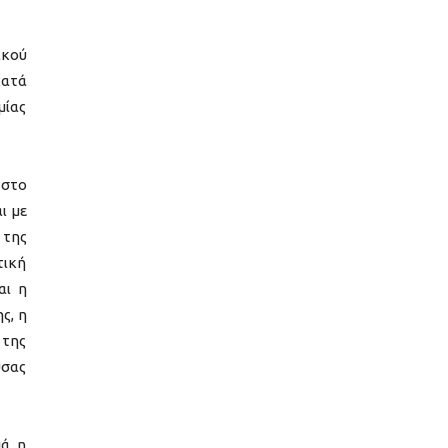
ικού
κατά
μίας
 στο
ι με
 της
τική
αι η
ς, η
 της
υσας
ά, η