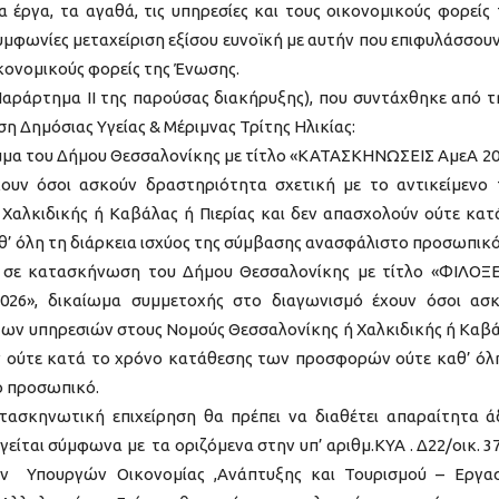
α έργα, τα αγαθά, τις υπηρεσίες και τους οικονομικούς φορείς
μφωνίες μεταχείριση εξίσου ευνοϊκή με αυτήν που επιφυλάσσουν
οικονομικούς φορείς της Ένωσης.
Παράρτημα ΙΙ της παρούσας διακήρυξης), που συντάχθηκε από τ
η Δημόσιας Υγείας & Μέριμνας Τρίτης Ηλικίας:
α του Δήμου Θεσσαλονίκης με τίτλο «ΚΑΤΑΣΚΗΝΩΣΕΙΣ ΑμεΑ 20
ουν όσοι ασκούν δραστηριότητα σχετική με το αντικείμενο
Χαλκιδικής ή Καβάλας ή Πιερίας και δεν απασχολούν ούτε κατ
 όλη τη διάρκεια ισχύος της σύμβασης ανασφάλιστο προσωπικό
σε κατασκήνωση του Δήμου Θεσσαλονίκης με τίτλο «ΦΙΛΟΞ
6», δικαίωμα συμμετοχής στο διαγωνισμό έχουν όσοι ασ
 των υπηρεσιών στους Νομούς Θεσσαλονίκης ή Χαλκιδικής ή Καβ
ύν ούτε κατά το χρόνο κατάθεσης των προσφορών ούτε καθ’ όλ
ο προσωπικό.
ασκηνωτική επιχείρηση θα πρέπει να διαθέτει απαραίτητα ά
ηγείται σύμφωνα με τα οριζόμενα στην υπ’ αριθμ.ΚΥΑ . Δ22/οικ. 3
ων Υπουργών Οικονομίας ,Ανάπτυξης και Τουρισμού – Εργασ