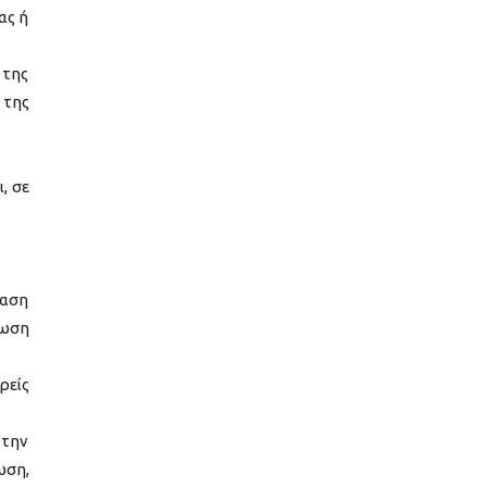
ας ή
 της
 της
, σε
βαση
νωση
ρείς
 την
ωση,