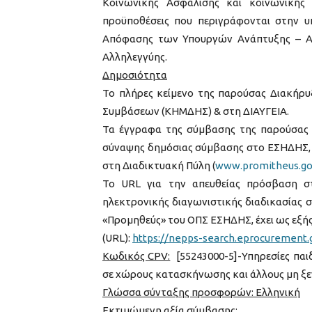
Κοινωνικής Ασφάλισης και κοινωνικής 
προϋποθέσεις που περιγράφονται στην υπ
Απόφασης των Υπουργών Ανάπτυξης – Απ
Αλληλεγγύης.
Δημοσιότητα
Το πλήρες κείμενο της παρούσας Διακή
Συμβάσεων (ΚΗΜΔΗΣ) & στη ΔΙΑΥΓΕΙΑ.
Τα έγγραφα της σύμβασης της παρούσας 
σύναψης δημόσιας σύμβασης στο ΕΣΗΔΗΣ, 
στη Διαδικτυακή Πύλη (
www.promitheus.go
Το URL για την απευθείας πρόσβαση σ
ηλεκτρονικής διαγωνιστικής διαδικασίας 
«Προμηθεύς» του ΟΠΣ ΕΣΗΔΗΣ, έχει ως εξής
(URL):
https://nepps-search.eprocurement.g
Κωδικός CPV:
[55243000-5]-Υπηρεσίες πα
σε χώρους κατασκήνωσης και άλλους μη ξ
Γλώσσα σύνταξης προσφορών: Ελληνική
Εκτιμώμενη αξία σύμβασης: