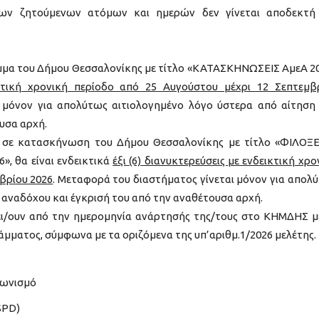
ων ζητούμενων ατόμων και ημερών δεν γίνεται αποδεκτή
μα του Δήμου Θεσσαλονίκης με τίτλο «ΚΑΤΑΣΚΗΝΩΣΕΙΣ ΑμεΑ 2
κτική χρονική περίοδο από 25 Αυγούστου μέχρι 12 Σεπτεμβ
 μόνον για απολύτως αιτιολογημένο λόγο ύστερα από αίτηση
υσα αρχή.
 σε κατασκήνωση του Δήμου Θεσσαλονίκης με τίτλο «ΦΙΛΟΞ
 θα είναι ενδεικτικά
έξι (6) διανυκτερεύσεις με ενδεικτική χρο
βρίου 2026
. Μεταφορά του διαστήματος γίνεται μόνον για απολ
 αναδόχου και έγκρισή του από την αναθέτουσα αρχή.
ύει/ουν από την ημερομηνία ανάρτησής της/τους στο ΚΗΜΔΗΣ μ
μματος, σύμφωνα με τα οριζόμενα της υπ’αριθμ.1/2026 μελέτης.
γωνισμό
SPD)