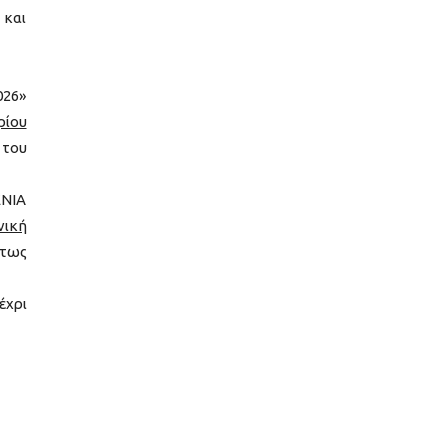
 και
026»
ρίου
 του
ΕΝΙΑ
νική
ύτως
έχρι