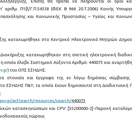
Αλληλεγγύης. Επίσης θα πρέπει να πληρούνται οι όροι κα
’ αριθμ. Π1β/Γ.Π.54338 (ΦΕΚ Β 966 20.7.2006) Κοινής Υπουργ
ασχόλησης και Κοινωνικής Προστασίας – Υγείας και Κοινων
ρυξης καταχωρήθηκε στο Κεντρικό Ηλεκτρονικό Μητρώο Δημο
Διακήρυξης καταχωρήθηκαν στη σχετική ηλεκτρονική διαδικ
η οποία έλαβε Συστημικό Αύξοντα Αριθμό: 440073 και αναρτήθ
v.gr
) του ΟΠΣ ΕΣΗΔΗΣ.
τα στοιχεία και έγγραφα της εν λόγω δημόσιας σύμβασης
στο ΕΣΗΔΗΣ Π&Υ, τα οποία έχουν δημοσιευτεί στη Διαδικτυακή 
:
ov.gr/actSearch/resources/search/
440073
ιδικών κατασκηνώσεων και CPV: [55200000-2]-Παροχή καταλύμ
ενοδοχειακούς χώρους