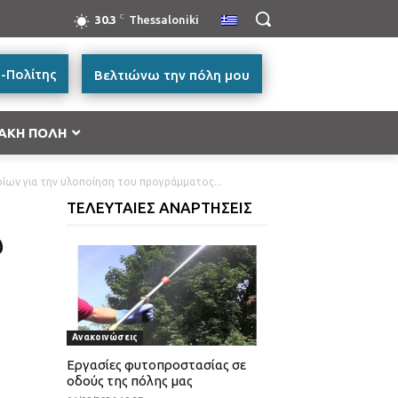
C
30.3
Thessaloniki
-Πολίτης
Βελτιώνω την πόλη μου
ΑΚΗ ΠΟΛΗ
ων για την υλοποίηση του προγράμματος...
ή Μακεδονία 2014-2020”
ΤΕΛΕΥΤΑΙΕΣ ΑΝΑΡΤΗΣΕΙΣ
ές Μεταφορών, Περιβάλλον και Αειφόρος
ω
ικής και Βασικής Υλικής Συνδρομής – ΤΕΒΑ 2014-
ατικότητα & Καινοτομία (ΕΠΑνΕΚ)»
Ανακοινώσεις
ας
Εργασίες φυτοπροστασίας σε
οδούς της πόλης μας