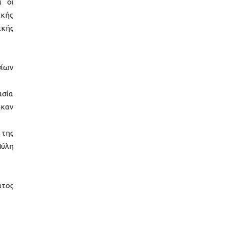
ι οι
ικής
ικής
σίων
ασία
ηκαν
 της
Πύλη
ατος