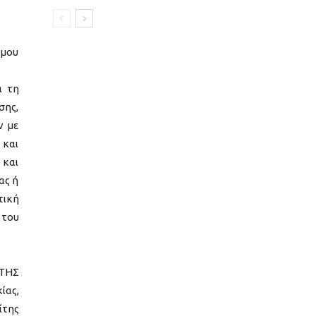
ήμου
α τη
σης,
ν με
 και
 και
ας ή
τική
 του
ΙΤΗΣ
ίας,
ίτης