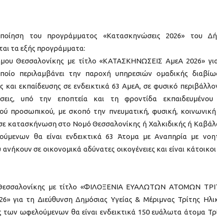
λοποίηση του προγράμματος «Κατασκηνώσεις 2026» του Δ
αι τα εξής προγράμματα:
μου Θεσσαλονίκης με τίτλο «ΚΑΤΑΣΚΗΝΩΣΕΙΣ ΑμεΑ 2026» γι
οποίο περιλαμβάνει την παροχή υπηρεσιών ομαδικής διαβίω
ς και εκπαίδευσης σε ενδεικτικά 63 ΑμεΑ, σε φυσικό περιβάλλο
σεις, υπό την εποπτεία και τη φροντίδα εκπαιδευμένου
ού προσωπικού, με σκοπό την πνευματική, φυσική, κοινωνική
σε κατασκήνωση στο Νομό Θεσσαλονίκης ή Χαλκιδικής ή Καβάλ
ούμενων θα είναι ενδεικτικά 63 Άτομα με Αναπηρία με νοη
υ ανήκουν σε οικονομικά αδύνατες οικογένειες και είναι κάτοικοι
 Θεσσαλονίκης με τίτλο «ΦΙΛΟΞΕΝΙΑ ΕΥΑΛΩΤΩΝ ΑΤΟΜΩΝ ΤΡ
6» για τη Διεύθυνση Δημόσιας Υγείας & Μέριμνας Τρίτης Ηλικ
ς των ωφελούμενων θα είναι ενδεικτικά 150 ευάλωτα άτομα Τρ