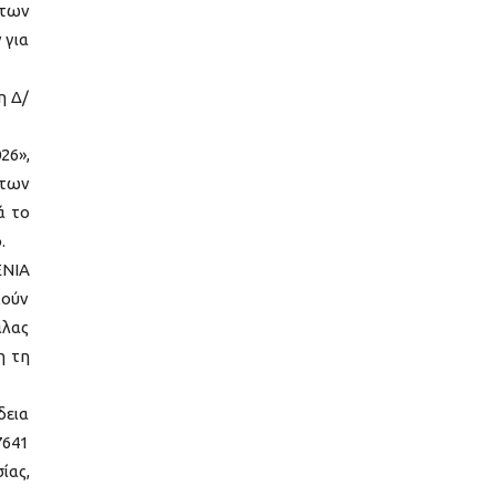
 των
 για
η Δ/
26»,
 των
ά το
.
ΕΝΙΑ
κούν
άλας
η τη
δεια
7641
ίας,