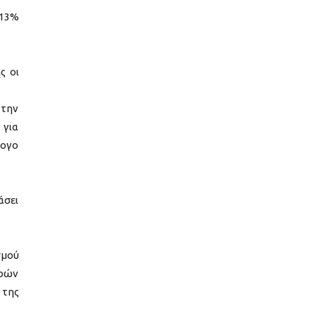
 13%
ς οι
 την
 για
λογο
άσει
σμού
ερών
 της