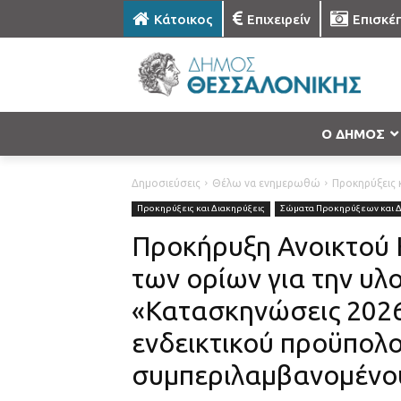
Κάτοικος
Επιχειρείν
Επισκέ
Ο ΔΗΜΟΣ
Δημοσιεύσεις
Θέλω να ενημερωθώ
Προκηρύξεις κ
Προκηρύξεις και Διακηρύξεις
Σώματα Προκηρύξεων και 
Προκήρυξη Ανοικτού 
των ορίων για την υ
«Κατασκηνώσεις 2026
ενδεικτικού προϋπολ
συμπεριλαμβανομέν