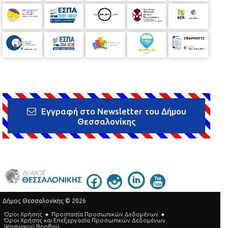
Εγγραφή στο Newsletter του Δήμου
Θεσσαλονίκης
Δήμος Θεσσαλονίκης © 2026
Όροι Χρήσης
Προστασία Προσωπικών Δεδομένων
Όροι Xρήσης και Eπεξεργασία Προσωπικών Δεδομένων
Ψηφιακού Βοηθού