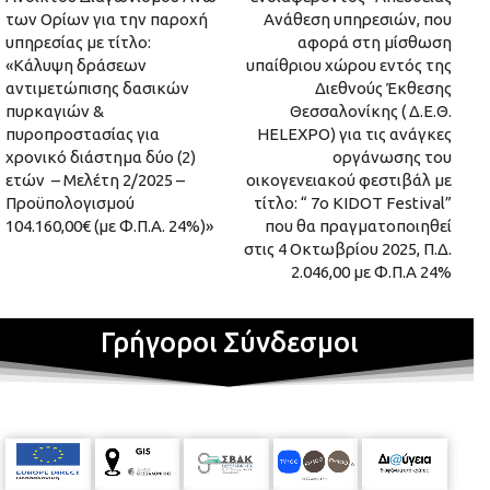
των Ορίων για την παροχή
Ανάθεση υπηρεσιών, που
υπηρεσίας με τίτλο:
αφορά στη μίσθωση
«Κάλυψη δράσεων
υπαίθριου χώρου εντός της
αντιμετώπισης δασικών
Διεθνούς Έκθεσης
πυρκαγιών &
Θεσσαλονίκης ( Δ.Ε.Θ.
πυροπροστασίας για
HELEXPO) για τις ανάγκες
χρονικό διάστημα δύο (2)
οργάνωσης του
ετών – Μελέτη 2/2025 –
οικογενειακού φεστιβάλ με
Προϋπολογισμού
τίτλο: “ 7ο KIDOT Festival”
104.160,00€ (με Φ.Π.Α. 24%)»
που θα πραγματοποιηθεί
στις 4 Οκτωβρίου 2025, Π.Δ.
2.046,00 με Φ.Π.Α 24%
Γρήγοροι Σύνδεσμοι