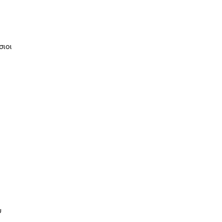
σιοι
υ