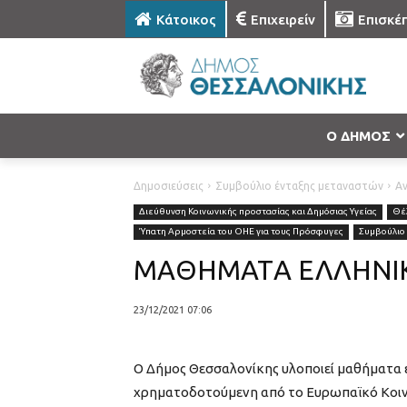
Κάτοικος
Επιχειρείν
Επισκέ
Ο ΔΗΜΟΣ
Δημοσιεύσεις
Συμβούλιο ένταξης μεταναστών
Αν
Διεύθυνση Κοινωνικής προστασίας και Δημόσιας Υγείας
Θέ
Ύπατη Αρμοστεία του ΟΗΕ για τους Πρόσφυγες
Συμβούλιο
ΜΑΘΗΜΑΤA ΕΛΛΗΝΙΚ
23/12/2021 07:06
Ο Δήμος Θεσσαλονίκης υλοποιεί μαθήματα ε
χρηματοδοτούμενη από το Ευρωπαϊκό Κοινων