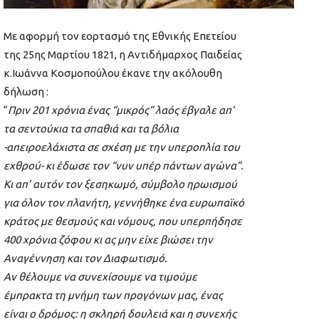
Με αφορμή τον εορτασμό της Εθνικής Επετείου
της 25ης Μαρτίου 1821, η Αντιδήμαρχος Παιδείας
κ.Ιωάννα Κοσμοπούλου έκανε την ακόλουθη
δήλωση :
“
Πριν 201 χρόνια ένας “μικρός” λαός έβγαλε απ’
τα σεντούκια τα σπαθιά και τα βόλια
-απειροελάχιστα σε σχέση με την υπεροπλία του
εχθρού- κι έδωσε τον “νυν υπέρ πάντων αγώνα”.
Κι απ’ αυτόν τον ξεσηκωμό, σύμβολο ηρωισμού
για όλον τον πλανήτη, γεννήθηκε ένα ευρωπαϊκό
κράτος με θεσμούς και νόμους, που υπερπήδησε
400 χρόνια ζόφου κι ας μην είχε βιώσει την
Αναγέννηση και τον Διαφωτισμό.
Αν θέλουμε να συνεχίσουμε να τιμούμε
έμπρακτα τη μνήμη των προγόνων μας, ένας
είναι ο δρόμος: η σκληρή δουλειά και η συνεχής