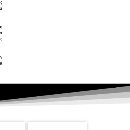
ης
τα
μη
ια
υς
ην
αι