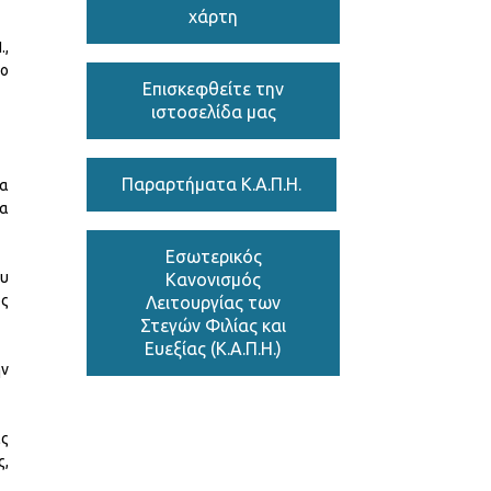
χάρτη
.,
το
Επισκεφθείτε την
ιστοσελίδα μας
Παραρτήματα Κ.Α.Π.Η.
ια
ία
Εσωτερικός
ου
Κανονισμός
ος
Λειτουργίας των
Στεγών Φιλίας και
Ευεξίας (Κ.Α.Π.Η.)
ην
ας
ς,