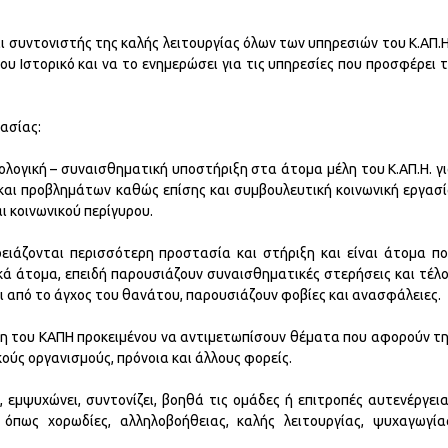
ι συντονιστής της καλής λειτουργίας όλων των υπηρεσιών του Κ.ΑΠ.Η
ου Ιστορικό και να το ενημερώσει για τις υπηρεσίες που προσφέρει 
ασίας:
ολογική – συναισθηματική υποστήριξη στα άτομα μέλη του Κ.ΑΠ.Η. γ
και προβλημάτων καθώς επίσης και συμβουλευτική κοινωνική εργασ
ι κοινωνικού περίγυρου.
ρειάζονται περισσότερη προστασία και στήριξη και είναι άτομα π
κά άτομα, επειδή παρουσιάζουν συναισθηματικές στερήσεις και τέλ
ι από το άγχος του θανάτου, παρουσιάζουν φοβίες και ανασφάλειες.
λη του ΚΑΠΗ προκειμένου να αντιμετωπίσουν θέματα που αφορούν τ
ούς οργανισμούς, πρόνοια και άλλους φορείς.
, εμψυχώνει, συντονίζει, βοηθά τις ομάδες ή επιτροπές αυτενέργει
όπως χορωδίες, αλληλοβοήθειας, καλής λειτουργίας, ψυχαγωγία