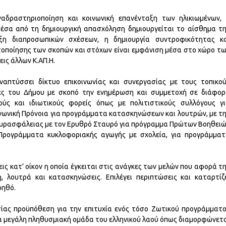
δραστηριοποίηση και κοινωνική επανένταξη των ηλικιωμένων,
μέσα από τη δημιουργική απασχόληση δημιουργείται το αίσθημα τ
ξη διαπροσωπικών σχέσεων, η δημιουργία συντροφικότητας κ
τοποίησης των σκοπών και στόχων είναι εμφάνιση μέσα στο χώρο τ
εις άλλων Κ.ΑΠ.Η.
Αναπτύσσει δίκτυο επικοινωνίας και συνεργασίας με τους τοπικο
ίες του Δήμου με σκοπό την ενημέρωση και συμμετoχή σε διάφο
ούς και ιδιωτικούς φορείς όπως με πολιτιστικούς συλλόγους γ
νωνική Πρόνοια για προγράμματα κατασκηνώσεων και λουτρών, με τ
υρασφάλειας με τον Ερυθρό Σταυρό για πρόγραμμα Πρώτων Βοηθει
 Προγράμματα κυκλοφοριακής αγωγής με σχολεία, για προγράμμα
ψεις κατ’ οίκον η οποία έγκειται στις ανάγκες των μελών που αφορά τ
η, λουτρά και κατασκηνώσεις. Επιλέγει περιπτώσεις και καταρτίζ
οηθό.
ίας προϋπόθεση για την επιτυχία ενός τόσο Ζωτικού προγράμματ
ια μεγάλη πληθυσμιακή ομάδα του ελληνικού λαού όπως διαμορφώνετ