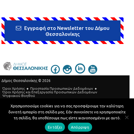
Εγγραφή στο Newsletter του Δήμου
Θεσσαλονίκης
Δήμος Θεσσαλονίκης © 2026
Όροι Χρήσης
Προστασία Προσωπικών Δεδομένων
Όροι Xρήσης και Eπεξεργασία Προσωπικών Δεδομένων
Ψηφιακού Βοηθού
Τηλεφωνικός Κατάλογος
Χρησιμοποιούμε cookies για να σας προσφέρουμε την καλύτερη
δυνατή εμπειρία στη σελίδα μας. Εάν συνεχίσετε να χρησιμοποιείτε
Developed by
MyCompany Projects
τη σελίδα, θα υποθέσουμε πως είστε ικανοποιημένοι με αυτό.
Εντάξει
Απόρριψη