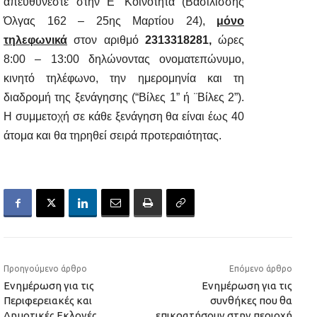
απευθύνεστε στην Ε’ Κοινότητα (Βασιλίσσης
Όλγας 162 – 25ης Μαρτίου 24),
μόνο
τηλεφωνικά
στον αριθμό
2313318281,
ώρες
8:00 – 13:00
δηλώνοντας ονοματεπώνυμο,
κινητό τηλέφωνο, την ημερομηνία και τη
διαδρομή της ξενάγησης (“Βίλες 1” ή ¨Βίλες 2”).
Η συμμετοχή σε κάθε ξενάγηση θα είναι έως 40
άτομα και θα τηρηθεί σειρά προτεραιότητας.
Προηγούμενο άρθρο
Επόμενο άρθρο
Ενημέρωση για τις
Ενημέρωση για τις
Περιφερειακές και
συνθήκες που θα
Δημοτικές Εκλογές
επικρατήσουν στην περιοχή