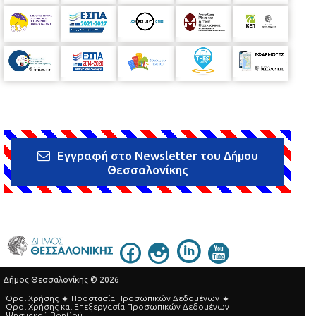
Εγγραφή στο Newsletter του Δήμου
Θεσσαλονίκης
Δήμος Θεσσαλονίκης © 2026
Όροι Χρήσης
Προστασία Προσωπικών Δεδομένων
Όροι Xρήσης και Eπεξεργασία Προσωπικών Δεδομένων
Ψηφιακού Βοηθού