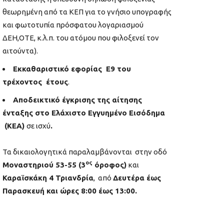
θεωρημένη από τα ΚΕΠ για το γνήσιο υπογραφής
και φωτοτυπία πρόσφατου λογαριασμού
ΔΕΗ,ΟΤΕ, κ.λ.π. του ατόμου που φιλοξενεί τον
αιτούντα).
Εκκαθαριστικό εφορίας Ε9 του
τρέχοντος έτους
.
Αποδεικτικό έγκρισης της αίτησης
ένταξης στο Ελάχιστο Εγγυημένο Εισόδημα
(ΚΕΑ)
σε ισχύ
.
Τα δικαιολογητικά παραλαμβάνονται στην οδό
ος
Μοναστηριού 53-55 (3
όροφος)
και
Καραϊσκάκη 4 Τριανδρία
, από
Δευτέρα έως
Παρασκευή και ώρες 8:00 έως 13:00.