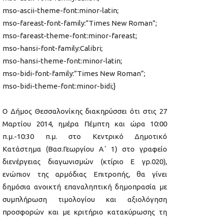
mso-ascii-theme-font:minor-latin;
mso-fareast-font-family:”Times New Roman”;
mso-fareast-theme-font:minor-fareast;
mso-hansi-font-family:Calibri;
mso-hansi-theme-font:minor-latin;
mso-bidi-font-family:”Times New Roman”;
mso-bidi-theme-font:minor-bidi;}
Ο Δήμος Θεσσαλονίκης διακηρύσσει ότι στις 27
Μαρτίου 2014, ημέρα Πέμπτη και ώρα 10:00
π.μ.-10:30 π.μ. στο Κεντρικό Δημοτικό
Κατάστημα (Bασ.Γεωργίου Α΄ 1) στο γραφείο
διενέργειας διαγωνισμών (κτίριο Ε γρ.020),
ενώπιον της αρμόδιας Επιτροπής, θα γίνει
δημόσια ανοικτή επαναληπτική δημοπρασία με
συμπλήρωση τιμολογίου και αξιολόγηση
προσφορών και με κριτήριο κατακύρωσης τη