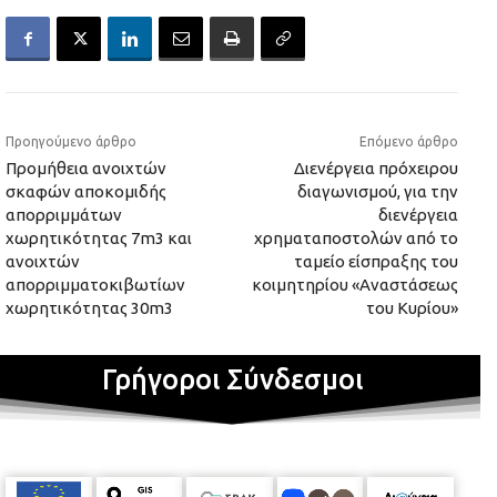
Προηγούμενο άρθρο
Επόμενο άρθρο
Προμήθεια ανοιχτών
Διενέργεια πρόχειρου
σκαφών αποκομιδής
διαγωνισμού, για την
απορριμμάτων
διενέργεια
χωρητικότητας 7m3 και
χρηματαποστολών από το
ανοιχτών
ταμείο είσπραξης του
απορριμματοκιβωτίων
κοιμητηρίου «Αναστάσεως
χωρητικότητας 30m3
του Κυρίου»
Γρήγοροι Σύνδεσμοι