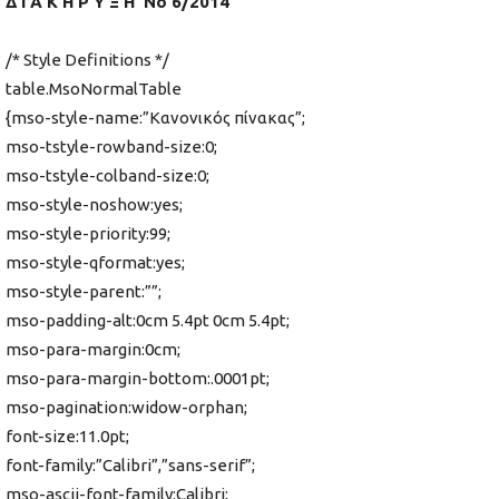
Δ Ι Α Κ Η Ρ Υ Ξ Η Νο 6/2014
/* Style Definitions */
table.MsoNormalTable
{mso-style-name:”Κανονικός πίνακας”;
mso-tstyle-rowband-size:0;
mso-tstyle-colband-size:0;
mso-style-noshow:yes;
mso-style-priority:99;
mso-style-qformat:yes;
mso-style-parent:””;
mso-padding-alt:0cm 5.4pt 0cm 5.4pt;
mso-para-margin:0cm;
mso-para-margin-bottom:.0001pt;
mso-pagination:widow-orphan;
font-size:11.0pt;
font-family:”Calibri”,”sans-serif”;
mso-ascii-font-family:Calibri;