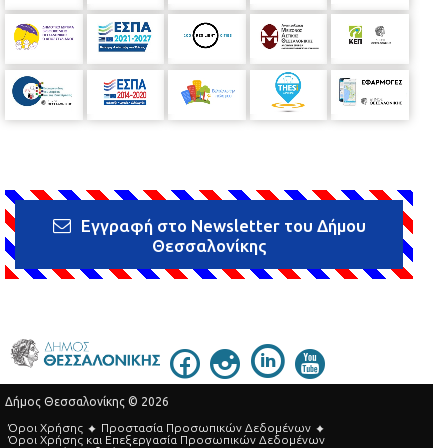
Εγγραφή στο Newsletter του Δήμου
Θεσσαλονίκης
Δήμος Θεσσαλονίκης © 2026
Όροι Χρήσης
Προστασία Προσωπικών Δεδομένων
Όροι Xρήσης και Eπεξεργασία Προσωπικών Δεδομένων