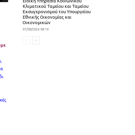
Ειδική Υπηρεσία Κοινωνικού
Κλιματικού Ταμείου και Ταμείου
Εκσυγχρονισμού του Υπουργείου
Εθνικής Οικονομίας και
Οικονομικών
07/08/2026 08:14
υμε
,
ια
ι.
χές