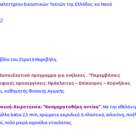
πιμελητηρίου Εικαστικών Τεχνών της Ελλάδος: κα Νανά
ς)
ιβλία του Στρατή Μυριβήλη.
 Εκπαιδευτικό πρόγραμμα για ενήλικες . “Παρεμβάσεις
φικές προσεγγίσεις: Ηράκλειτος – Επίκουρος – Κορνήλιος
ς, καθηγητής Φυσικής Αγωγής.
σκευή-Χειροτεχνία: “Κοσμηματοθήκη αντίκα”.
Με την εθελόντ
 φύλλα balsa 2,5 mm, χρώματα ακρυλικά ή πλαστικά, σιλικόνη, πινέ
οί, πολύ μικρά χερούλια ντουλάπας.