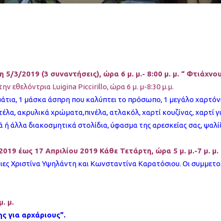
5/3/2019 (3 συναντήσεις), ώρα 6 μ. μ.- 8:00 μ. μ. “ Φτιάχνο
ην εθελόντρια Luigina Piccirillo, ώρα 6 μ. μ-8:30 μ.μ.
μάτια, 1 μάσκα άσπρη που καλύπτει το πρόσωπο, 1 μεγάλο χαρτόνι
έλα, ακρυλικά χρώματα,πινέλα, ατλακόλ, χαρτί κουζίνας, χαρτί γ
 ή άλλα διακοσμητικά στολίδια, ύφασμα της αρεσκείας σας, ψαλίδ
19 έως 17 Απριλίου 2019 Κάθε Τετάρτη, ώρα 5 μ. μ.-7 μ. μ.
ριες Χριστίνα Υψηλάντη και Κωνσταντίνα Καρατόσιου. Οι συμμετο
. μ.
ς για αρχάριους”.