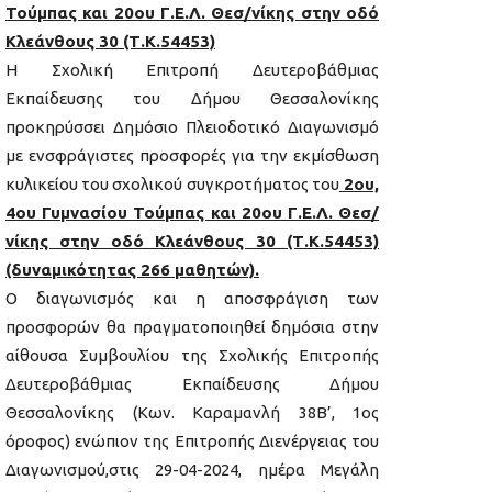
Τούμπας και 20ου Γ.Ε.Λ. Θεσ/νίκης στην οδό
Κλεάνθους 30 (Τ.Κ.54453)
Η Σχολική Επιτροπή Δευτεροβάθμιας
Εκπαίδευσης του Δήμου Θεσσαλονίκης
προκηρύσσει Δημόσιο Πλειοδοτικό Διαγωνισμό
με ενσφράγιστες προσφορές για την εκμίσθωση
κυλικείου του σχολικού συγκροτήματος του
2ου,
4ου Γυμνασίου Τούμπας και 20ου Γ.Ε.Λ. Θεσ/
νίκης στην οδό Κλεάνθους 30 (Τ.Κ.54453)
(δυναμικότητας 266 μαθητών).
Ο διαγωνισμός και η αποσφράγιση των
προσφορών θα πραγματοποιηθεί δημόσια στην
αίθουσα Συμβουλίου της Σχολικής Επιτροπής
Δευτεροβάθμιας Εκπαίδευσης Δήμου
Θεσσαλονίκης (Κων. Καραμανλή 38Β’, 1ος
όροφος) ενώπιον της Επιτροπής Διενέργειας του
Διαγωνισμού,στις 29-04-2024, ημέρα Μεγάλη