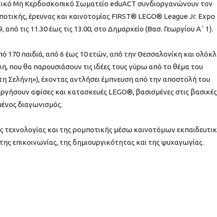
υτικό Μη Κερδοσκοπικό Σωματείο eduACT συνδιοργανώνουν τον
οτικής, έρευνας και καινοτομίας FIRST® LEGO® League Jr. Expo
, από τις 11.30 έως τις 13.00, στο Δημαρχείο (Βασ. Γεωργίου Α΄ 1).
ό 170 παιδιά, από 6 έως 10 ετών, από την Θεσσαλονίκη και ολόκ
η, που θα παρουσιάσουν τις ιδέες τους γύρω από το θέμα του
η Σελήνη»), έχοντας αντλήσει έμπνευση από την αποστολή του
ργήσουν αφίσες και κατασκευές LEGO®, βασισμένες στις βασικές
μένος διαγωνισμός.
ης τεχνολογίας και της ρομποτικής μέσω καινοτόμων εκπαιδευτι
ης επικοινωνίας, της δημιουργικότητας και της ψυχαγωγίας.