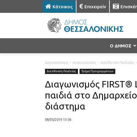
Κάτοικος
Επιχειρείν
Επισκέ
Ο ΔΗΜΟΣ
Δημοσιεύσεις
Ανακοινώσεις
Διεύθυνση Παιδείας
Διεύθυνση Παιδείας
Τμήμα Προγραμμάτων
Διαγωνισμός FIRST® L
παιδιά στο Δημαρχείο
διάστημα
08/05/2019 13:06