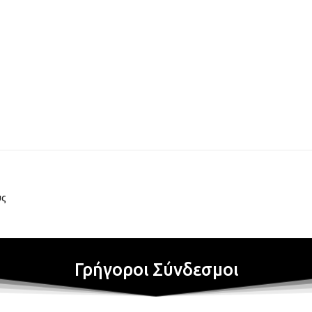
υς
Γρήγοροι Σύνδεσμοι