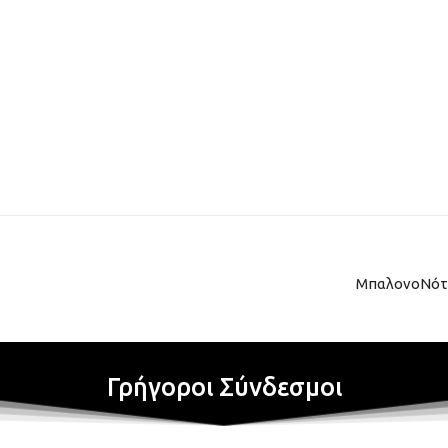
ΜπαλονοΝότε
Γρήγοροι Σύνδεσμοι