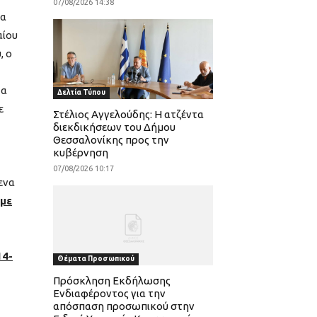
07/08/2026 14:38
να
αίου
, ο
τα
Δελτία Τύπου
ε
Στέλιος Αγγελούδης: Η ατζέντα
διεκδικήσεων του Δήμου
Θεσσαλονίκης προς την
κυβέρνηση
07/08/2026 10:17
ενα
 με
14-
Θέματα Προσωπικού
Πρόσκληση Εκδήλωσης
Ενδιαφέροντος για την
απόσπαση προσωπικού στην