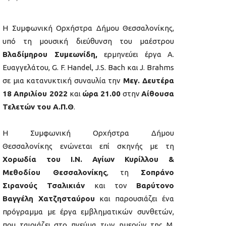
Η Συμφωνική Ορχήστρα Δήμου Θεσσαλονίκης,
υπό τη μουσική διεύθυνση του μαέστρου
Βλαδίμηρου Συμεωνίδη,
ερμηνεύει έργα Α.
Ευαγγελάτου, G. F. Handel, J.S. Bach και J. Brahms
σε μια κατανυκτική συναυλία την
Μεγ. Δευτέρα
18 Απριλίου 2022
και
ώρα 21.00
στην
Αίθουσα
Τελετών του Α.Π.Θ
.
Η Συμφωνική Ορχήστρα Δήμου
Θεσσαλονίκης ενώνεται επί σκηνής με τη
Χορωδία του Ι.Ν. Αγίων Κυρίλλου &
Μεθοδίου Θεσσαλονίκης
, τη
Σοπράνο
Σιρανούς Τσαλικιάν
και τον
Bαρύτονο
Βαγγέλη Χατζησταύρου
και παρουσιάζει ένα
πρόγραμμα με έργα εμβληματικών συνθετών,
που ταιριάζει στο πνεύμα των ημερών της Μ.