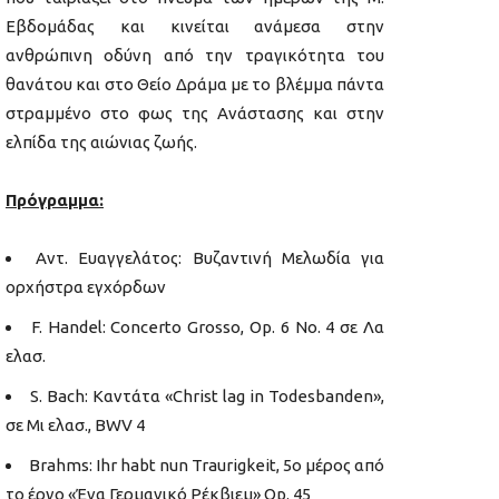
Εβδομάδας και κινείται ανάμεσα στην
ανθρώπινη οδύνη από την τραγικότητα του
θανάτου και στο Θείο Δράμα με το βλέμμα πάντα
στραμμένο στο φως της Ανάστασης και στην
ελπίδα της αιώνιας ζωής.
Πρόγραμμα:
Aντ. Ευαγγελάτος: Βυζαντινή Μελωδία για
ορχήστρα εγχόρδων
F. Handel: Concerto Grosso, Op. 6 No. 4 σε Λα
ελασ.
S. Bach: Καντάτα «Christ lag in Todesbanden»,
σε Μι ελασ., BWV 4
Brahms: Ihr habt nun Traurigkeit, 5ο μέρος από
το έργο «Ένα Γερμανικό Ρέκβιεμ» Op. 45