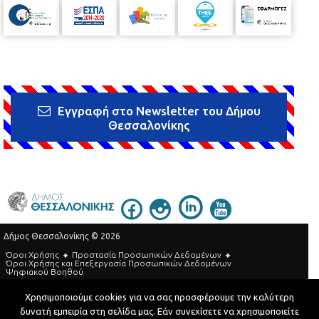
Εγγραφή στο Newsletter του Δήμου
Θεσσαλονίκης
Δήμος Θεσσαλονίκης © 2026
Όροι Χρήσης
Προστασία Προσωπικών Δεδομένων
Όροι Xρήσης και Eπεξεργασία Προσωπικών Δεδομένων
Ψηφιακού Βοηθού
Τηλεφωνικός Κατάλογος
Χρησιμοποιούμε cookies για να σας προσφέρουμε την καλύτερη
δυνατή εμπειρία στη σελίδα μας. Εάν συνεχίσετε να χρησιμοποιείτε
Developed by
MyCompany Projects