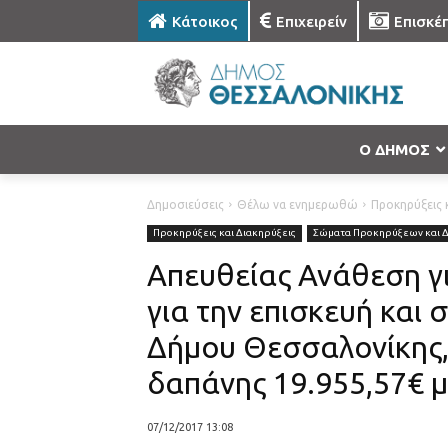
Κάτοικος
Επιχειρείν
Επισκέ
Ο ΔΗΜΟΣ
Δημοσιεύσεις
Θέλω να ενημερωθώ
Προκηρύξεις κ
Προκηρύξεις και Διακηρύξεις
Σώματα Προκηρύξεων και 
Απευθείας Ανάθεση γ
για την επισκευή κα
Δήμου Θεσσαλονίκης,
δαπάνης 19.955,57€ μ
07/12/2017 13:08