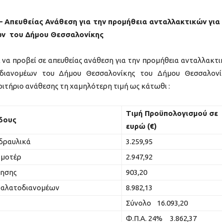
Απευθείας Ανάθεση για την προμήθεια ανταλλακτικών για
ων του Δήμου Θεσσαλονίκης
ροβεί σε απευθείας ανάθεση για την προμήθεια ανταλλακτ
οδιανομέων του Δήμου Θεσσαλονίκης του Δήμου Θεσσαλονί
ριτήριο ανάθεσης τη χαμηλότερη τιμή ως κάτωθι :
Τιμή Προϋπολογισμού σε
δους
ευρώ (€)
δραυλικά
3.259,95
 μοτέρ
2.947,92
λησης
903,20
 αλατοδιανομέων
8.982,13
Σύνολο 16.093,20
Φ.Π.Α. 24% 3.862,37