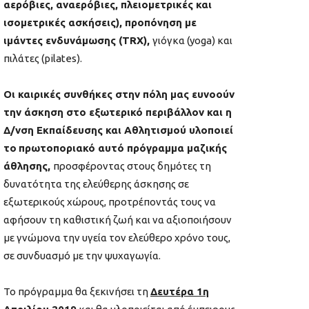
αερόβιες, αναερόβιες, πλειομετρικές και
ισομετρικές ασκήσεις), προπόνηση με
ιμάντες ενδυνάμωσης (
TRX
),
γιόγκα (yoga) και
πιλάτες (pilates).
Οι καιρικές συνθήκες στην πόλη μας ευνοούν
την άσκηση στο εξωτερικό περιβάλλον και η
Δ/νση Εκπαίδευσης και Αθλητισμού υλοποιεί
το
πρωτοποριακό αυτό πρόγραμμα μαζικής
άθλησης,
προσφέροντας στους δημότες τη
δυνατότητα της ελεύθερης άσκησης σε
εξωτερικούς χώρους, προτρέποντάς τους να
αφήσουν τη καθιστική ζωή και να αξιοποιήσουν
με γνώμονα την υγεία τον ελεύθερο χρόνο τους,
σε συνδυασμό με την ψυχαγωγία.
Το πρόγραμμα θα ξεκινήσει τη
Δευτέρα 1η