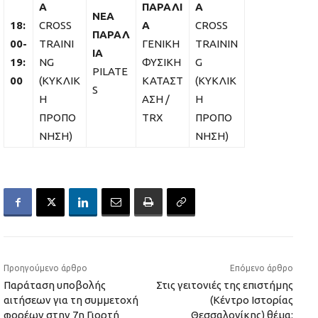
Α
ΠΑΡΑΛΙ
Α
ΝΕΑ
18:
CROSS
Α
CROSS
ΠΑΡΑΛ
00-
TRAINI
ΓΕΝΙΚΗ
TRAININ
ΙΑ
19:
NG
ΦΥΣΙΚΗ
G
PILATE
00
(ΚΥΚΛΙΚ
ΚΑΤΑΣΤ
(ΚΥΚΛΙΚ
S
Η
ΑΣΗ /
Η
ΠΡΟΠΟ
TRX
ΠΡΟΠΟ
ΝΗΣΗ)
ΝΗΣΗ)
Προηγούμενο άρθρο
Επόμενο άρθρο
Παράταση υποβολής
Στις γειτονιές της επιστήμης
αιτήσεων για τη συμμετοχή
(Κέντρο Ιστορίας
φορέων στην 7η Γιορτή
Θεσσαλονίκης) θέμα: