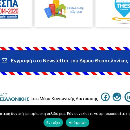
Εγγραφή στο Newsletter του Δήμου Θεσσαλονίκης
στα Μέσα Κοινωνικής Δικτύωσης
ερη δυνατή εμπειρία στη σελίδα μας. Εάν συνεχίσετε να χρησιμοποιείτε τη
Τηλεφωνικός Κατάλογος
Εντάξει
Απόρριψη