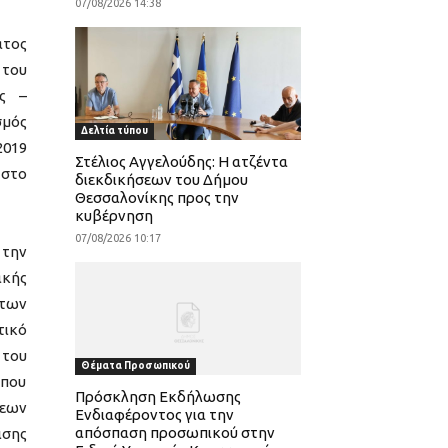
07/08/2026 14:38
ατος
 του
ας –
σμός
Δελτία τύπου
2019
Στέλιος Αγγελούδης: Η ατζέντα
στο
διεκδικήσεων του Δήμου
Θεσσαλονίκης προς την
κυβέρνηση
07/08/2026 10:17
 την
ακής
 των
τικό
 του
Θέματα Προσωπικού
 που
Πρόσκληση Εκδήλωσης
σεων
Ενδιαφέροντος για την
απόσπαση προσωπικού στην
ισης