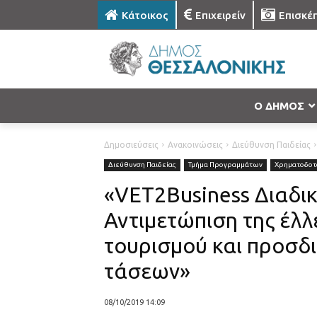
Κάτοικος
Επιχειρείν
Επισκέ
Ο ΔΗΜΟΣ
Δημοσιεύσεις
Ανακοινώσεις
Διεύθυνση Παιδείας
Διεύθυνση Παιδείας
Τμήμα Προγραμμάτων
Χρηματοδοτ
«VET2Business Διαδι
Αντιμετώπιση της έλλ
τουρισμού και προσδ
τάσεων»
08/10/2019 14:09