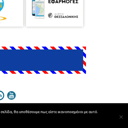
 σελίδα, θα υποθέσουμε πως είστε ικανοποιημένοι με αυτό.
Developed by
MyCompany Projects