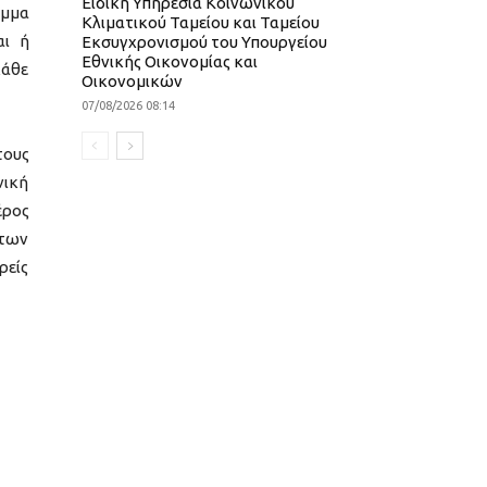
Ειδική Υπηρεσία Κοινωνικού
αμμα
Κλιματικού Ταμείου και Ταμείου
αι ή
Εκσυγχρονισμού του Υπουργείου
Εθνικής Οικονομίας και
κάθε
Οικονομικών
07/08/2026 08:14
τους
νική
έρος
ήτων
ρείς