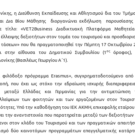
ίκης, η Διεύθυνση Εκπαίδευσης και Αθλητισμού δια του Τμήμ
αι Δια Βίου Μάθησης διοργανώνει εκδήλωση παρουσίασης
ε τίτλο: «VET2Business Διαδικτυακή Πλατφόρμα Μαθητεί
 έλλειψης δεξιοτήτων στον τομέα του τουρισμού και προσδιορι
 τάσεων» που θα πραγματοποιηθεί την Πέμπτη 17 Οκτωβρίου 
ος
μ. στην αίθουσα του Δημοτικού Συμβουλίου (1
όροφος), 
ονίκης (Βασιλέως Γεωργίου Α΄1).
να φιλόδοξο πρόγραμμα Erasmus+, συγχρηματοδοτούμενο από
οπή, που έχει ως στόχο την εδραίωση ισχυρής διαπεριφερει
ης μεταξύ Ελλάδας και Γερμανίας για την αντιμετώπιση
λλείψεων των φοιτητών και των εργαζομένων στον Τουρισ
ξιότητες. Υπό την καθοδήγηση του ΙΕΚ ΑΚΜΗ, επικεφαλής εταίρου
σει την αναντιστοιχία που παρατηρείται μεταξύ των δεξιοτήτων
μενοι στον κλάδο του Τουρισμού και των πραγματικών απαιτή
ιασμό δύο καινοτόμων προγραμμάτων επαγγελματικής κατάρτ