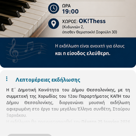
Λεπτομέρειες εκδήλωσης
Η Ε΄ Δημοτική Κοινότητα του Δήμου Θεσσαλονίκης, με τη
συμμετοχή της Χορωδίας του 12ου Παραρτήματος ΚΑΠΗ του
Δήμου Θεσσαλονίκης, διοργανώνει μουσική εκδήλωση
αφιερωμένη στο έργο του μεγάλου Έλληνα συνθέτη, Σταύρου
Ξαρχάκου.
Η εκδήλωση θα πραγματοποιηθεί την
Πέμπτη 25 Ιουνίου 2026
και ώρα 19:00
, στον χώρο του OK!Thess (Κυδωνιών 2, όπισθεν
Θεμιστοκλή Σοφούλη 30).