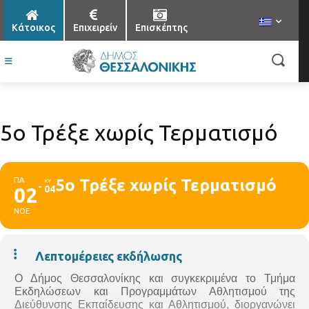
Κάτοικος
Επιχειρείν
Επισκέπτης
5ο Τρέξε χωρίς Τερματισμό
ΠΑ
5ο Τρέξε χωρίς Τερματισμό
ΚΥ
02
04
ΝΟΕ
Λεπτομέρειες εκδήλωσης
Ο
Δήμος Θεσσαλονίκης
και συγκεκριμένα το Τμήμα
Εκδηλώσεων και Προγραμμάτων Αθλητισμού της
Διεύθυνσης Εκπαίδευσης και Αθλητισμού, διοργανώνει