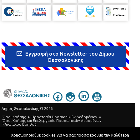
Εγγραφή στο Newsletter του Δήμου
Θεσσαλονίκης
Δήμος Θεσσαλονίκης © 2026
Όροι Χρήσης
Προστασία Προσωπικών Δεδομένων
Όροι Xρήσης και Eπεξεργασία Προσωπικών Δεδομένων
Ψηφιακού Βοηθού
Τηλεφωνικός Κατάλογος
Χρησιμοποιούμε cookies για να σας προσφέρουμε την καλύτερη