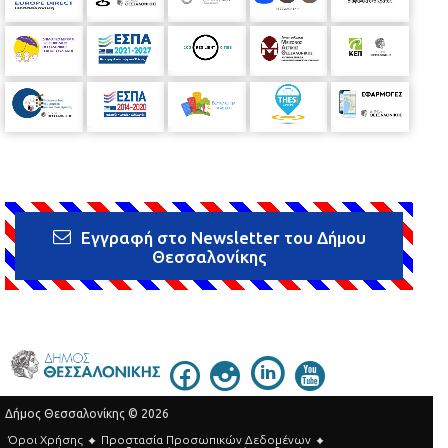
Εγγραφή στο Newsletter του Δήμου
Θεσσαλονίκης
Δήμος Θεσσαλονίκης © 2026
Όροι Χρήσης
Προστασία Προσωπικών Δεδομένων