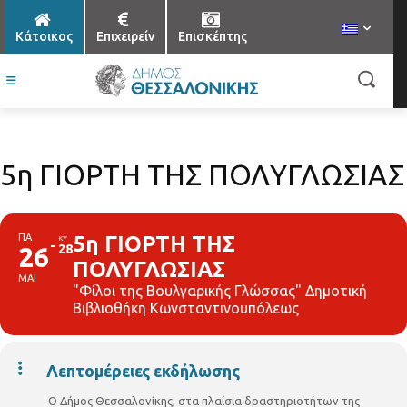
Κάτοικος
Επιχειρείν
Επισκέπτης
5η ΓΙΟΡΤΗ ΤΗΣ ΠΟΛΥΓΛΩΣΙΑΣ
ΠΑ
5η ΓΙΟΡΤΗ ΤΗΣ
ΚΥ
26
28
ΠΟΛΥΓΛΩΣΙΑΣ
ΜΑΙ
"Φίλοι της Βουλγαρικής Γλώσσας" Δημοτική
Βιβλιοθήκη Κωνσταντινουπόλεως
Λεπτομέρειες εκδήλωσης
Ο Δήμος Θεσσαλονίκης, στα πλαίσια δραστηριοτήτων της