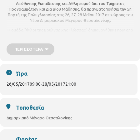
Διεύθυνσης Εκπαίδευσης και Αθλητισμού δια του Τμήματος
Προγραμμάτων και Δια Βίου Μάθησης, θα πραγματοποιήσει την 5η
Γιορτή της Πολυγλωσσίας στις 26, 27, 28 Μαΐου 2017 σε χώρους του
Νέου Δημαρχιακού Μεγάρου Θεσσαλονίκης.
Η ομάδα "Φίλοι της Βουλγαρικής Γλώσσας" δημιουργήθηκε πριν από
5 χρόνια με σκοπό την εκμάθηση της Βουλγαρικής Γλώσσας στο
πλαίσιο εθελοντικών μαθημάτων για φοιτητές και ανέργους που
διοργάνωσε το Τμήμα Περιφερειακών Βιβλιοθηκών του Δήμου
ΠΕΡΙΣΣΌΤΕΡΑ
Θεσσαλονίκης. Τα μαθήματα αυτά διεξάγονται μέχρι και σήμερα στη
Δημοτική Βιβλιοθήκη Κωνσταντινουπόλεως με την εθελοντική
προσφορά της καθηγήτριας Έλσα Δημήτροβα-Τσακίρη η οποία
είναι μέλος της εκπαιδευτικής ομάδας ΔιΕπαφη και συμμετέχει κάθε
Ώρα
χρόνο στη Γιορτή της πολυγλωσσίας.
26/05/2017
09:00
-
28/05/2017
21:00
Φέτος στην ομάδα συμμετέχουν και εργαζόμενοι από το
πρόγραμμα επαγγελματικής κατάρτισης του Κ.Ε.Κ ΣΕΒΕ.
Η ομάδα "Φίλοι της Βουλγαρικής Γλώσσας" σας προσκαλεί, την
Κυριακή 28 Μαΐου 2017 και ώρα 6 μ.μ. να παρευρεθείτε στο χώρο
Τοποθεσία
"Καφέ Πολυγλωσσίας"
στο Νέο Δημαρχείο να παρακολουθήσετε
τη συμμετοχή της ομάδας μας όπως και όλες τις δράσεις της
Δημαρχιακό Μέγαρο Θεσσαλονίκης
γιορτής!
Θα είναι μεγάλη μας χαρά να μας τιμήσετε με την παρουσία σας!
Φορέας