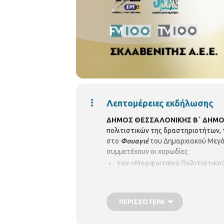
Λεπτομέρειες εκδήλωσης
ΔΗΜΟΣ ΘΕΣΣΑΛΟΝΙΚΗΣ
Β΄ ΔΗΜΟ
πολιτιστικών της δραστηριοτήτων, 
στο
Φουαγιέ
του Δημαρχιακού Μεγάρ
συμμετέχουν οι χορωδίες
του «Μορφωτικού Πολιτιστικο
«
Les Vocalistes de Kalamari
»
του Σωματείου «Οι φίλοι του 
ΠΕΡΙΣΣΌΤΕΡΑ
Είσοδος ελεύθερη