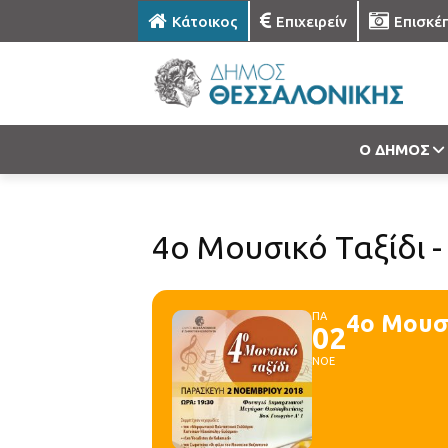
Κάτοικος
Επιχειρείν
Επισκέ
Ο ΔΗΜΟΣ
4ο Μουσικό Ταξίδι -
ΠΑ
4ο Μουσι
02
ΝΟΕ