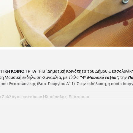
ΤΙΚΗ ΚΟΙΝΟΤΗΤΑ
Η Β΄ Δημοτική Κοινότητα του Δήμου Θεσσαλονίκη
ο
τη Μουσική εκδήλωση-Συναυλία, με τίτλο
"4
Μουσικό ταξίδι"
, την
Πα
ου Θεσσαλονίκης (Βασ. Γεωργίου Α΄ 1). Στην εκδήλωση, η οποία διορ
ύ Συλλόγου κατοίκων Ηλιούπολης-Ευόσμου»
Μουσείου Βυζαντινού Πολιτισμού Θεσσαλονίκης».