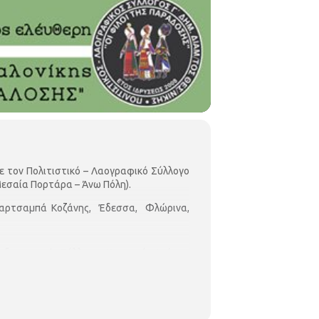
ε τον Πολιτιστικό – Λαογραφικό Σύλλογο
Μεσαία Πορτάρα – Άνω Πόλη).
Τσαρτσαμπά Κοζάνης, Έδεσσα, Φλώρινα,
ικοδραματικός Σύλλογος Χωριστής Δράμας
 Ασαρτζής (τρομπέτα, ακορντεόν), Σπύρος