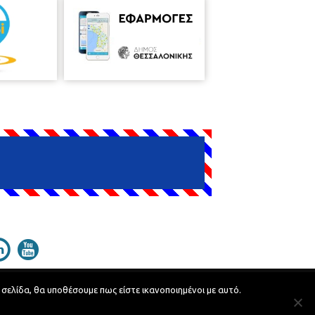
 σελίδα, θα υποθέσουμε πως είστε ικανοποιημένοι με αυτό.
Developed by
MyCompany Projects