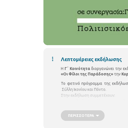
Λεπτομέρειες εκδήλωσης
Η
Γ΄ Κοινότητα
διοργανώνει την ε
«Οι Φίλοι της Παράδοσης»
την
Κυρ
Το φετινό πρόγραμμα της εκδήλωσ
Σύλλη Ικονίου και Πόντο.
Στην εκδήλωση συμμετέχουν:
Ο Παγχαλκιδικός Σύλλογος Θεσσαλον
"Η Αναγεννηθήσα Μακεδονία" με τοπ
Την εκδήλωση θα πλαισιώσουν οι μου
ΠΕΡΙΣΣΌΤΕΡΑ
Αστέρης Τράκας (βιολί), Αργύρης Κ
Τζιάτζιος (κρουστά) , και ο Παναγιώ