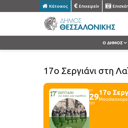
Κάτοικος
Επιχειρείν
Επισκέ
Ο ΔΗΜΟΣ
17o Σεργιάνι στη Λ
ΚΥ
17o Σερ
29
Μουσικοχορε
ΣΕΠ