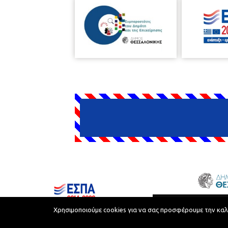
Δήμος Θεσσαλονίκης © 2026
Χρησιμοποιούμε cookies για να σας προσφέρουμε την καλύτ
Όροι Χρήσης
Προστασία Προσωπικών Δεδομένων
Όροι Xρήσης και Eπεξεργασία Προσωπικών