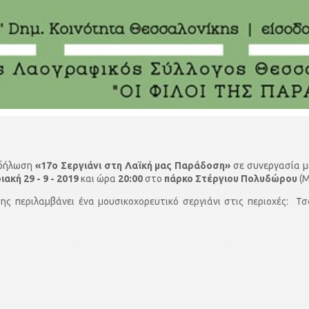
κδήλωση
«17ο Σεργιάνι στη Λαϊκή μας Παράδοση»
σε συνεργασία μ
ιακή 29 - 9 - 2019
και ώρα
20:00
στο
πάρκο Στέργιου Πολυδώρου
(
ης περιλαμβάνει ένα μουσικοχορευτικό σεργιάνι στις περιοχές: 
ίκης "ο Αριστοτέλης" με χορούς της Βόρειας Χαλκιδικής και ο Μουσ
ικούς χορούς.
σικοί:
όκορης (λαούτο, σάζι, ούτι, φωνή), Τάσος Ζώρας (κλαρίνο), Χρήστος
της Τορπουζίδης (ποντιακή λύρα).