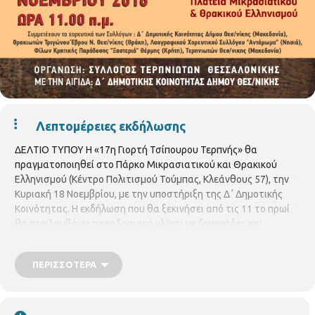
Λεπτομέρειες εκδήλωσης
ΔΕΛΤΙΟ ΤΥΠΟΥ Η «17η Γιορτή Τσίπουρου Τερπνής» θα
πραγματοποιηθεί στο Πάρκο Μικρασιατικού και Θρακικού
Ελληνισμού (Κέντρο Πολιτισμού Τούμπας, Κλεάνθους 57), την
Κυριακή 18 Νοεμβρίου, με την υποστήριξη της Δ΄ Δημοτικής
Κοινότητας. Η εκδήλωση που θα ξεκινήσει από τις 11 το πρωί
θα περιλαμβάνει παραδοσιακό γλέντι με ζουρνάδες και
νταούλια και την συμμετοχή συμμετέχουν χορευτικών
συγκροτημάτων : του Συλλόγου Τερπνιωτών Θεσσαλονίκης,
ΠΕΡΙΣΣΌΤΕΡΑ
του Χορευτικού Συλλόγου Δ΄ Δημοτικής Κοινότητας του Δήμου
Θεσσαλονίκης, του Λαογραφικού Χορευτικού Συλλόγου
«ΑΝΤΑΜΩΜΑ», του Συλλόγου Φίλων Κρητικής Παράδοσης
«ΞΑΣΤΕΡΙΑ» Θέρμης, του Συλλόγου Θρακιωτών Τριγώνου