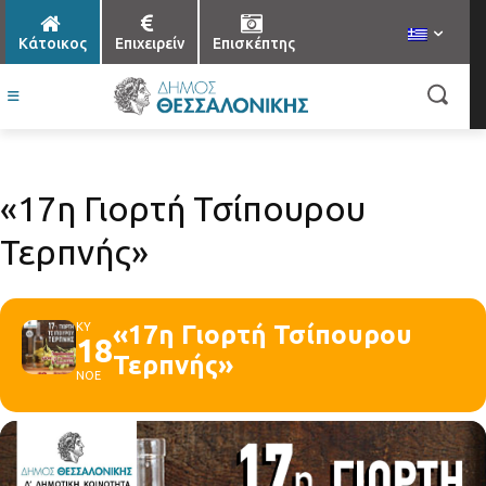
Κάτοικος
Επιχειρείν
Επισκέπτης
«17η Γιορτή Τσίπουρου
Τερπνής»
ΚΥ
«17η Γιορτή Τσίπουρου
18
Τερπνής»
ΝΟΕ