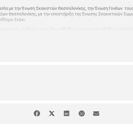
ασία με την Ένωση Σκακιστών Θεσσαλονίκης, την Ένωση Γονέων τους
είων Θεσσαλονίκης, με την υποστήριξη της Ένωσης Σκακιστικών Σωμα
άθλημα Σκάκι.
μμετοχής μαθητές-τριες Πρωτοβάθμιας και Δευτεροβάθμιας Εκπαίδε
7) κατηγορίες την Κυριακή 10 Δεκεμβρίου με ώρα έναρξης στις 10:45
ών Σχολείων Θεσσαλονίκης (Συγκρότημα Θεοχάρη & Μαρίας Μαναβή), 
ετοχών με παρουσία των παικτών την ίδια μέρα θα πραγματοποιηθεί α
ινοι συμμετοχής και στους νικητές θα απονεμηθούν ανά κατηγορία κύ