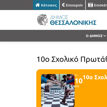
Κάτοικος
Επιχειρείν
Επισκέ
Ο ΔΗΜΟΣ
10ο Σχολικό Πρωτάθ
ΚΥ
10ο Σχολ
10
ΔΕΚ