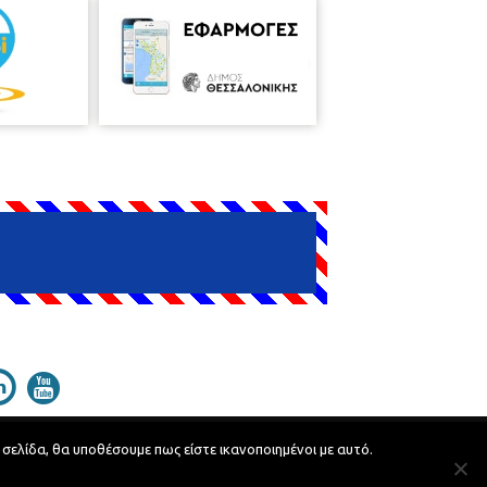
 σελίδα, θα υποθέσουμε πως είστε ικανοποιημένοι με αυτό.
Developed by
MyCompany Projects