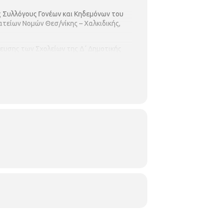
 Συλλόγους Γονέων και Κηδεμόνων του
τείων Νομών Θεσ/νίκης – Χαλκιδικής,
υσης των Σχολείων της Δ΄ Δημοτικής
 το πρωί στην Αίθουσα Πολλαπλών
Τσέλιου και Τσιαπάνου γωνία, Άνω
πό τις 10:00 μέχρι τις 10:30.
πελλα και μετάλλια.