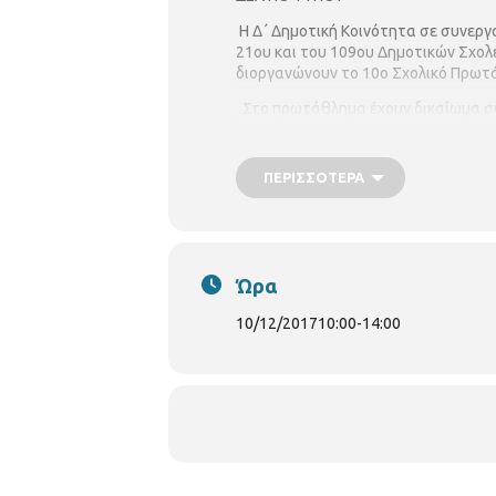
Η Δ΄ Δημοτική Κοινότητα σε συνεργ
21ου και του 109ου Δημοτικών Σχολ
διοργανώνουν το 10ο Σχολικό Πρωτ
Στο πρωτάθλημα έχουν δικαίωμα συ
Κοινότητας.
Οι αγώνες θα διεξαχθούν σε επτά (
ΠΕΡΙΣΣΌΤΕΡΑ
Χρήσεων των 21ου & 109ου Δημοτικ
Τούμπα.
Σημειώνεται ότι η επιβεβαίωση συμμ
Στους συμμετέχοντες θα δοθούν έπα
Ώρα
10/12/2017
10:00
-
14:00