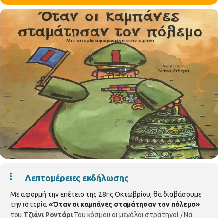
Λεπτομέρειες εκδήλωσης
Με αφορμή την επέτειο της 28ης Οκτωβρίου, θα διαβάσουμε
την ιστορία
«Όταν οι καμπάνες σταμάτησαν τον πόλεμο»
του
Τζιάνι Ροντάρι
Του κόσμου οι μεγάλοι στρατηγοί / Να