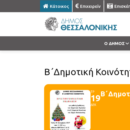
Κάτοικος
Επιχειρείν
Επισκέ
Ο ΔΗΜΟΣ
Β΄Δημοτική Κοινότη
ΤΡ
Β΄Δημοτι
19
ΔΕΚ