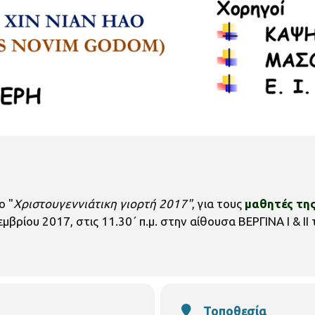
ο "
Χριστουγεννιάτικη γιορτή 2017"
, για τους
μαθητές της
μβρίου 2017, στις 11.30΄ π.μ. στην αίθουσα ΒΕΡΓΙΝΑ Ι & Ι
Τοποθεσία