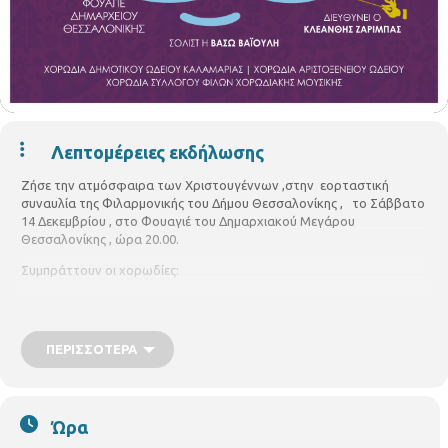
Λεπτομέρειες εκδήλωσης
Ζήσε την ατμόσφαιρα των Χριστουγέννων ,στην εορταστική
συναυλία της Φιλαρμονικής του Δήμου Θεσσαλονίκης , το Σάββατο
14 Δεκεμβρίου , στο Φουαγιέ του Δημαρχιακού Μεγάρου
Θεσσαλονίκης , ώρα 20.00.
Συμπράττουν οι χορωδίες:
Δημοτικού Ωδείου Καλαμαριάς
Αριστοξένειου Ωδείου Χαλάστρας
ΠΕΡΙΣΣΌΤΕΡΑ
Συλλόγου Φίλων Χορωδιακής Μουσικής
Διδασκαλία Χορωδιών : Ιρένα Κράϊτσικ , Γεωργία Ηρακλή
Ώρα
Σολίστ : Βάσω Βαϊούλη