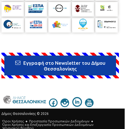
Εγγραφή στο Newsletter του Δήμου
Θεσσαλονίκης
Δήμος Θεσσαλονίκης © 2026
Όροι Χρήσης
Προστασία Προσωπικών Δεδομένων
Όροι Xρήσης και Eπεξεργασία Προσωπικών Δεδομένων
Ψηφιακού Βοηθού