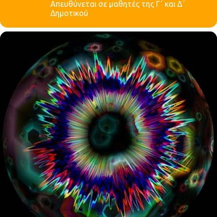
Απευθύνεται σε μαθητές της Γ΄ και Δ΄
Δημοτικού