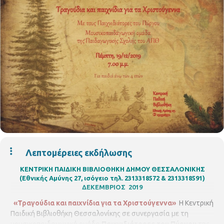
Λεπτομέρειες εκδήλωσης
ΚΕΝΤΡΙΚΗ ΠΑΙΔΙΚΗ ΒΙΒΛΙΟΘΗΚΗ ΔΗΜΟΥ ΘΕΣΣΑΛΟΝΙΚΗΣ
(Εθνικής Αμύνης 27, ισόγειο τηλ. 2313318572 & 2313318591)
ΔΕΚΕΜΒΡΙΟΣ 2019
«Τραγούδια και παιχνίδια για τα Χριστούγεννα»
Η Κεντρική
Παιδική Βιβλιοθήκη Θεσσαλονίκης σε συνεργασία με τη
μουσικοπαιδαγωγική ομάδα
Παιχνιδιάτορες του Πύργου
της