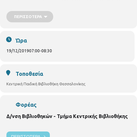
Παιδαγωγικής Σχολής του ΑΠΘ, παρουσιάζει μια μουσική
παράσταση με
χριστουγεννιάτικα τραγούδια
και πολλά
ΠΕΡΙΣΣΌΤΕΡΑ
παιχνίδια. Για παιδιά από 3 χρονών και άνω.
Πέμπτη
19/12/2019
, ώρα 7.00μ.μ. – 8.30μ.μ.
Ώρα
19/12/2019
07:00
-
08:30
Τοποθεσία
Κεντρική Παιδική Βιβλιοθήκη Θεσσαλονίκης
Φορέας
Δ/νση Βιβλιοθηκών - Τμήμα Κεντρικής Βιβλιοθήκης
ΠΕΡΙΣΣΌΤΕΡΑ