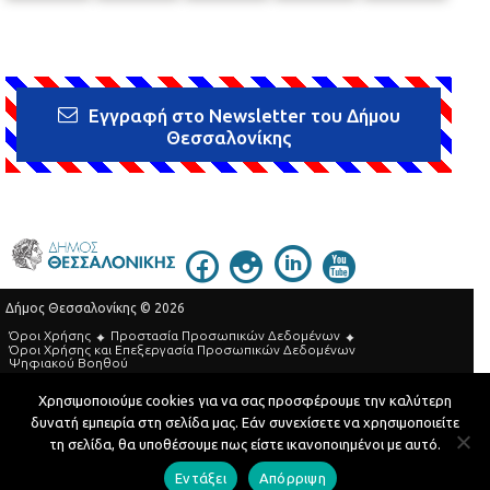
Εγγραφή στο Newsletter του Δήμου
Θεσσαλονίκης
Δήμος Θεσσαλονίκης © 2026
Όροι Χρήσης
Προστασία Προσωπικών Δεδομένων
Όροι Xρήσης και Eπεξεργασία Προσωπικών Δεδομένων
Ψηφιακού Βοηθού
Τηλεφωνικός Κατάλογος
Χρησιμοποιούμε cookies για να σας προσφέρουμε την καλύτερη
δυνατή εμπειρία στη σελίδα μας. Εάν συνεχίσετε να χρησιμοποιείτε
Developed by
MyCompany Projects
τη σελίδα, θα υποθέσουμε πως είστε ικανοποιημένοι με αυτό.
Εντάξει
Απόρριψη