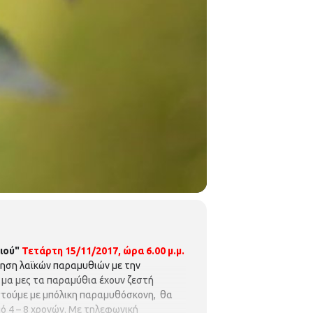
ιού"
Τετάρτη 15/11/2017
,
ώρα 6.00 μ.μ.
ηση λαϊκών παραμυθιών με την
ά μα μες τα παραμύθια έχουν ζεστή
ιστούμε με μπόλικη παραμυθόσκονη, θα
ό 4 – 8 χρονών. Με τηλεφωνική