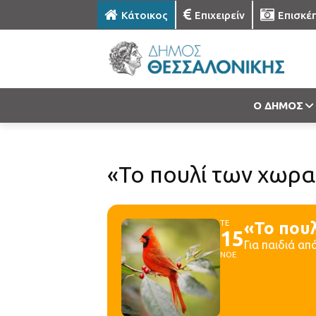
Κάτοικος
Επιχειρείν
Επισκέ
Ο ΔΗΜΟΣ
«Το πουλί των χωρα
ΤΕ
«Το που
15
Για παιδιά απ
ΝΟΕ