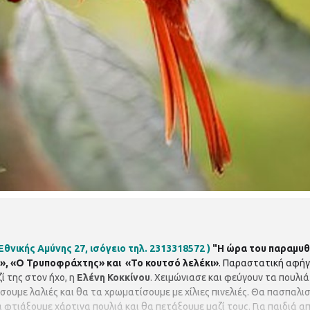
νικής Αμύνης 27, ισόγειο τηλ. 2313318572 )
"Η ώρα του παραμυθ
», «Ο Τρυποφράχτης» και «Το κουτσό λελέκι»
. Παραστατική αφήγ
ί της στον ήχο, η
Ελένη Κοκκίνου
. Χειμώνιασε και φεύγουν τα πουλι
σουμε λαλιές και θα τα χρωματίσουμε με χίλιες πινελιές. Θα πασπαλ
τιάξουμε χάρτινα πουλιά και θα πετάξουμε μαζί τους. Για παιδιά απ