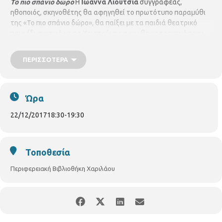
Το πιο σπάνιο δώρο
Η
Ιωάννα Λιούτσια
συγγραφέας,
ηθοποιός, σκηνοθέτης θα αφηγηθεί το πρωτότυπο παραμύθι
της «Το πιο σπάνιο δώρο», θα παίξει με τα παιδιά θεατρικό
παιχνίδι σχετικά με τα Χριστούγεννα και θα κατασκευάσουν
όλοι μαζί τις δικές τους χριστουγεννιάτικες κάρτες.
Υλικά που
θα χρειαστεί να έχετε μαζί σας
: χρωματιστές κόλλες χαρτιού
ΠΕΡΙΣΣΌΤΕΡΑ
Α4 και κόλλα stick
Για παιδιά 6 – 12 ετών, με προεγγραφή
Ώρα
22/12/2017
18:30
-
19:30
Τοποθεσία
Περιφερειακή Βιβλιοθήκη Χαριλάου