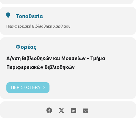
Διεύθυνση Βιβλιοθηκών και Μουσείων
Τμήμα Περιφερειακών Βιβλιοθηκών
Τοποθεσία
Περιφερειακή Βιβλιοθήκη Χαριλάου
Περιφερειακή Βιβλιοθήκη Χαριλάου
Νικάνορος 3, Τηλ. 2310 324666
E mail:
bibxarilaou@hotmail.gr
Φορέας
https
://
www
.
facebook
.
com
/
perifereiakivivliothikixarilaou
?
ref
=
hl
Δ/νση Βιβλιοθηκών και Μουσείων - Τμήμα
https://thessaloniki.gr/locations/
βιβλιοθήκη
-
χαριλάου
/
Περιφερειακών Βιβλιοθηκών
ΠΕΡΙΣΣΌΤΕΡΑ