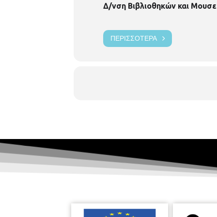
Δ/νση Βιβλιοθηκών και Μουσε
καμμία επιβάρυνση.
Η είσοδος είν
ΠΕΡΙΣΣΌΤΕΡΑ