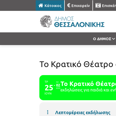
Κάτοικος
Επιχειρείν
Επισκέ
Ο ΔΗΜΟΣ
Το Κρατικό Θέατρο
ΤΡ
Το Κρατικό Θέατρ
ΤΡ
25
02
ΙΟΥΛ
εκδηλώσεις για παιδιά και εν
ΙΟΥΝ
Λεπτομέρειες εκδήλωσης