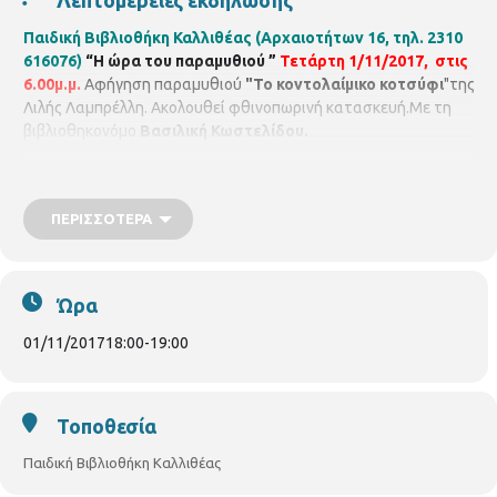
Παιδική Βιβλιοθήκη Καλλιθέας (Αρχαιοτήτων 16, τηλ. 2310
616076)
“
H ώρα του παραμυθιού ”
Τετάρτη 1/11/2017, στις
6.00μ.μ.
Αφήγηση παραμυθιού
"Το κοντολαίμικο κοτσύφι
"της
Λιλής Λαμπρέλλη. Ακολουθεί φθινοπωρινή κατασκευή.Με τη
βιβλιοθηκονόμο
Βασιλική Κωστελίδου.
ΠΕΡΙΣΣΌΤΕΡΑ
Ώρα
01/11/2017
18:00
-
19:00
Τοποθεσία
Παιδική Βιβλιοθήκη Καλλιθέας