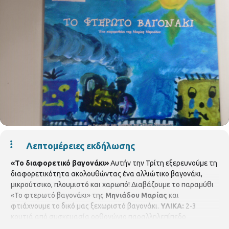
Λεπτομέρειες εκδήλωσης
«Το διαφορετικό βαγονάκι»
Αυτήν την Τρίτη εξερευνούμε τη
διαφορετικότητα ακολουθώντας ένα αλλιώτικο βαγονάκι,
μικρούτσικο, πλουμιστό και χαρωπό! Διαβάζουμε το παραμύθι
«Το φτερωτό βαγονάκι» της
Μηνιάδου Μαρίας
και
φτιάχνουμε το δικό μας ξεχωριστό βαγονάκι.
ΥΛΙΚΑ:
2-3
κουτιά από συσκευασία ορθογώνιο παραλληλεπίπεδο
Χρωματιστά χαρτόνια Χαρτιά γλασέ ή περιτυλίγματος