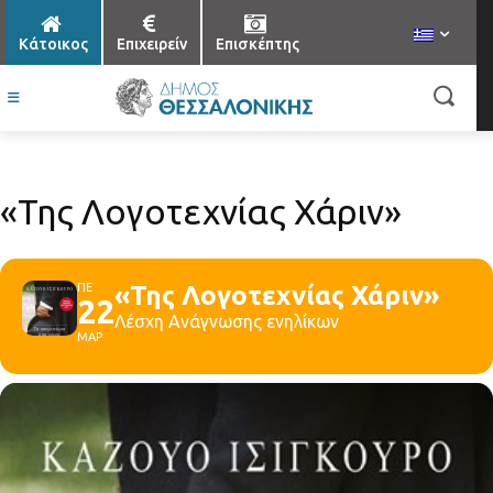
Κάτοικος
Επιχειρείν
Επισκέπτης
«Της Λογοτεχνίας Χάριν»
ΠΕ
«Της Λογοτεχνίας Χάριν»
22
Λέσχη Ανάγνωσης ενηλίκων
ΜΑΡ