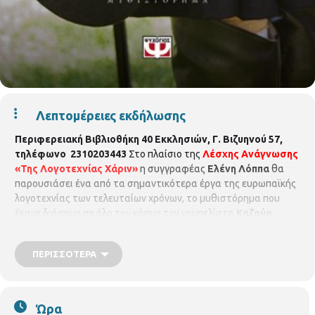
Λεπτομέρειες εκδήλωσης
Περιφερειακή Βιβλιοθήκη 40 Εκκλησιών, Γ. Βιζυηνού 57,
τηλέφωνο 2310203443
Στο πλαίσιο της
Λέσχης Ανάγνωσης
«Της Λογοτεχνίας Χάριν»
η συγγραφέας
Ελένη Λόππα
θα
παρουσιάσει ένα από τα σημαντικότερα έργα της ευρωπαϊκής
λογοτεχνίας των τελευταίων χρόνων, το μυθιστόρημα που
έκανε διάσημο σε όλο τον κόσμο τον νομπελίστα
Kαζούο
Iσιγκούρο
.
Πέμπτη 22/3/2018, ώρα 12:00
«T' απομεινάρια
μιας μέρας»
Συντονίστρια η συγγραφέας
Ελένη Λόππα
Θα
ΠΕΡΙΣΣΌΤΕΡΑ
ακολουθήσει συζήτηση για το βιβλίο και την ομώνυμη
ταινία.
Είσοδος ελεύθερη
Ώρα