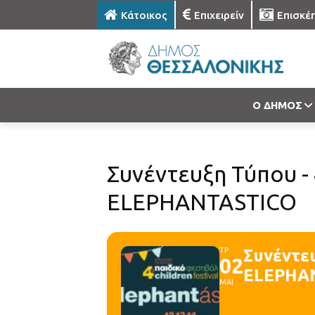
Κάτοικος
Επιχειρείν
Επισκέ
Ο ΔΗΜΟΣ
Συνέντευξη Τύπου -
ELEPHANTASTICO
ΤΡ
Συνέντε
02
ELEPHA
ΜΑΙ