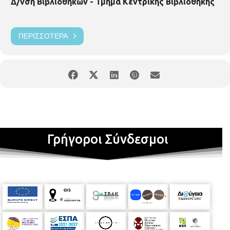
Δ/νση Βιβλιοθηκών - Τμήμα Κεντρικής Βιβλιοθήκης
ΠΕΡΙΣΣΌΤΕΡΑ
Γρήγοροι Σύνδεσμοι