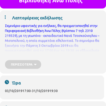
Βιβλιοθήκη Άνω Πόλης
Λεπτομέρειες εκδήλωσης
Σεμινάριο υφαντικής για ενήλικες, θα πραγματοποιηθεί στην
Περιφερειακή Βιβλιοθήκη Άνω Πόλης (Κρίσπου 7 τηλ. 2310
219329), με τη γεωπόνο - εκπαιδευτικό Νανά Τσοσκούνογλου –
Μισοπολινού, η οποία συμμετέχει εθελοντικά.
Το σεμινάριο θα
ξεκινήσει την
Πέμπτη 3 Οκτωβρίου 2019
και θα
πραγματοποιηθεί, από τις 17:00 έως τις 19:30, σε εβδομαδιαία
βάση, έως τις 31 Οκτωβρίου 2019.
Η συμμετοχή δεν
προϋποθέτει οικονομική επιβάρυνση,
ενώ δηλώσεις θα γίνονται
ΠΕΡΙΣΣΌΤΕΡΑ
δεκτές από τις 3 έως τις 24 Σεπτεμβρίου 2019, μόνο με τη
φυσική παρουσία των ενδιαφερόμενων στη βιβλιοθήκη.
Θα
τηρηθεί σειρά προτεραιότητας.
Ώρα
03/10/2019
17:00
-
31/10/2019
19:30