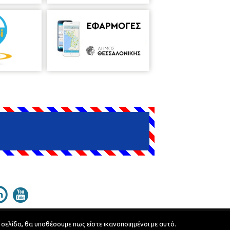
 σελίδα, θα υποθέσουμε πως είστε ικανοποιημένοι με αυτό.
Developed by
MyCompany Projects