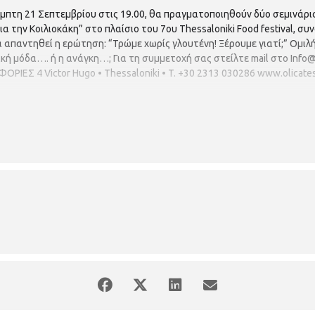
έμπτη 21 Σεπτεμβρίου στις 19.00, θα πραγματοποιηθούν δύο σεμινάρια
ια την Κοιλιοκάκη” στο πλαίσιο του 7ου Thessaloniki Food festival, 
 απαντηθεί η ερώτηση: “Τρώμε χωρίς γλουτένη! Ξέρουμε γιατί;” Ομιλ
κή μόδα…. ή η ανάγκη…; Για τη συμμετοχή σας στείλτε mail στο Info@
ΕΣ 4 Victor Hugo • Thessaloniki • T. +30 2313 030286 www.olicate