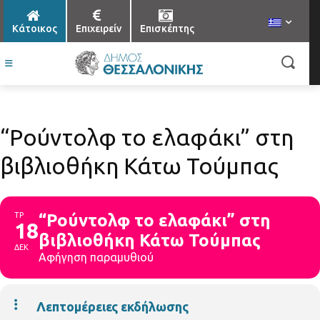
Κάτοικος
Επιχειρείν
Επισκέπτης
“Ρούντολφ το ελαφάκι” στη
βιβλιοθήκη Κάτω Τούμπας
ΤΡ
“Ρούντολφ το ελαφάκι” στη
18
βιβλιοθήκη Κάτω Τούμπας
ΔΕΚ
Αφήγηση παραμυθιού
Λεπτομέρειες εκδήλωσης