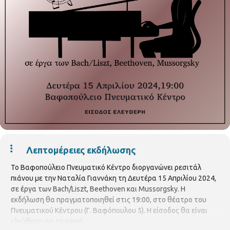
Λεπτομέρειες εκδήλωσης
Το Βαφοπούλειο Πνευματικό Κέντρο διοργανώνει ρεσιτάλ
πιάνου με την Ναταλία Γιαννάκη τη Δευτέρα 15 Απριλίου 2024,
σε έργα των Bach/Liszt, Beethoven και Mussorgsky. Η
εκδήλωση θα πραγματοποιηθεί στις 19:00, στο θέατρο του
Πνευματικού Κέντρου (Γ. Βαφόπουλου 5). Η είσοδος θα είναι
ελεύθερη για το κοινό.