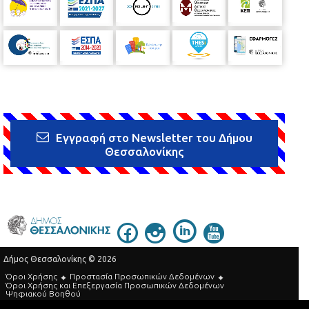
Εγγραφή στο Newsletter του Δήμου
Θεσσαλονίκης
Δήμος Θεσσαλονίκης © 2026
Όροι Χρήσης
Προστασία Προσωπικών Δεδομένων
Όροι Xρήσης και Eπεξεργασία Προσωπικών Δεδομένων
Ψηφιακού Βοηθού