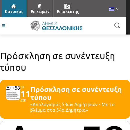
Κάτοικος
Επιχειρείν
Επισκέπτης
Πρόσκληση σε συνέντευξη
τύπου
ΤΡ
Πρόσκληση σε συνέντευξη
11
τύπου
ΔΕΚ
«Απολογισμός 53ων Δημήτριων - Με το
βλέμμα στα 54α Δημήτρια»